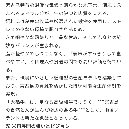
宮古島特有の温暖な気候と清らかな地下水、潮風に含
まれるミネラル分が、牛の健康と肉質を支える。
飼料には島産の牧草や厳選された穀物を使用し、スト
レスの少ない環境で肥育されるため、
きめ細やかな霜降りと上品な甘み、そして赤身との絶
妙なバランスが生まれる。
脂が軽やかでしつこくなく、「後味がすっきりして食
べやすい」と料理人や食通の間でも高い評価を得てい
る。
また、環境にやさしい循環型の畜産モデルを構築して
おり、宮古島の資源を活かした持続可能な生産体制を
実現。
「大福牛」は、単なる高級和牛ではなく、**“宮古島
の自然と人が生んだ物語のある牛”**として、地域ブ
ランドの新たな象徴となっている。
🌎 米国展開の狙いとビジョン