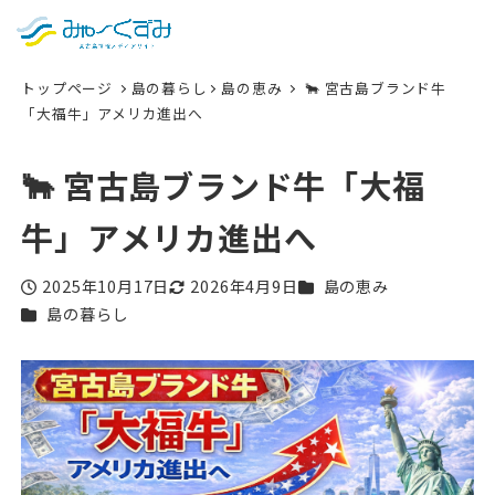
日本語
検索
トップページ
島の暮らし
島の恵み
🐂 宮古島ブランド牛
English
「大福牛」アメリカ進出へ
中文 (台灣)
🐂 宮古島ブランド牛「大福
한국어
牛」アメリカ進出へ
カテゴリー
2025年10月17日
2026年4月9日
島の恵み
投稿日
更新日
カテゴリー
島の暮らし