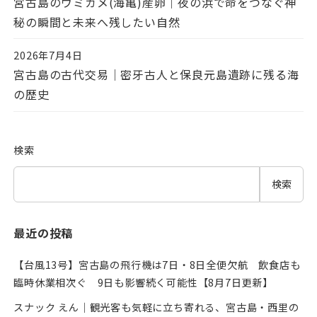
宮古島のウミガメ(海亀)産卵｜夜の浜で命をつなぐ神
秘の瞬間と未来へ残したい自然
2026年7月4日
投稿日
宮古島の古代交易｜密牙古人と保良元島遺跡に残る海
の歴史
検索
検索
最近の投稿
【台風13号】宮古島の飛行機は7日・8日全便欠航 飲食店も
臨時休業相次ぐ 9日も影響続く可能性【8月7日更新】
スナック えん｜観光客も気軽に立ち寄れる、宮古島・西里の