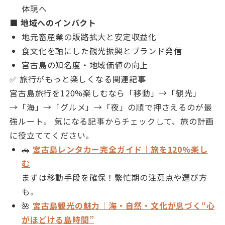
体現へ
■ 地域へのインパクト
地元畜産業の販路拡大と安定収益化
食文化を軸にした観光振興とブランド発信
宮古島の知名度・地域価値の向上
✅ 旅行がもっと楽しくなる関連記事
宮古島旅行を120%楽しむなら「移動」→「観光」
→「海」→「グルメ」→「夜」の順で押さえるのが最
強ルート。 気になる記事からチェックして、旅の計画
に役立ててください。
🚗
宮古島レンタカー完全ガイド｜旅を120%楽し
む
まずは移動手段を確保！繁忙期の注意点や選び方
も。
🌺
宮古島観光の魅力｜海・自然・文化が息づく“心
がほどける島時間”