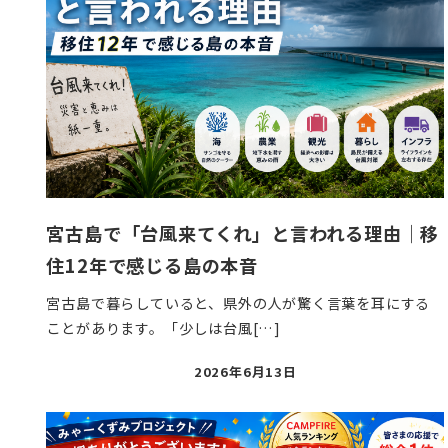
宮古島で「台風来てくれ」と言われる理由｜移
住12年で感じる島の本音
宮古島で暮らしていると、県外の人が驚く言葉を耳にする
ことがあります。「少しは台風[…]
投
2026年6月13日
稿
日