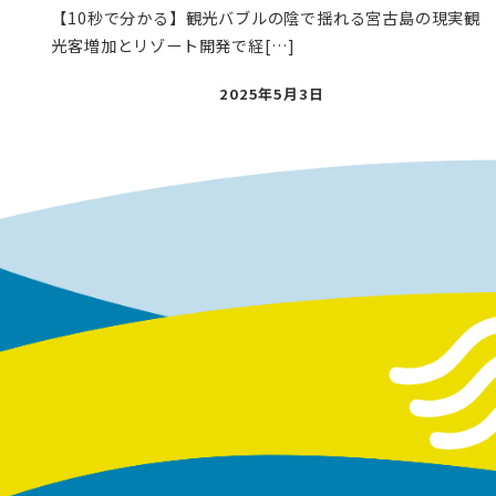
【10秒で分かる】観光バブルの陰で揺れる宮古島の現実観
光客増加とリゾート開発で経[…]
投
2025年5月3日
稿
日