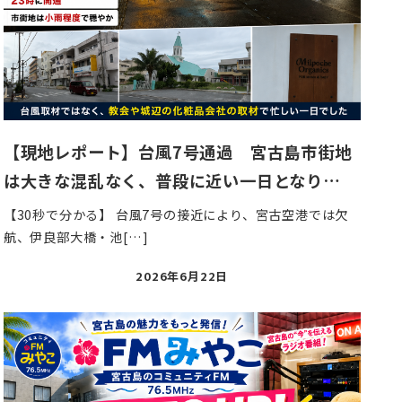
【現地レポート】台風7号通過 宮古島市街地
は大きな混乱なく、普段に近い一日となり…
【30秒で分かる】 台風7号の接近により、宮古空港では欠
航、伊良部大橋・池[…]
投
2026年6月22日
稿
日