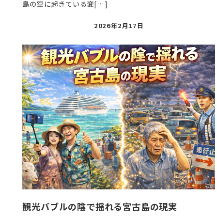
島の空に起きている変[…]
投
2026年2月17日
稿
日
観光バブルの陰で揺れる宮古島の現実