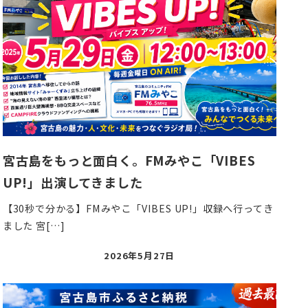
宮古島をもっと面白く。FMみやこ「VIBES
UP!」出演してきました
【30秒で分かる】FMみやこ「VIBES UP!」収録へ行ってき
ました 宮[…]
投
2026年5月27日
稿
日