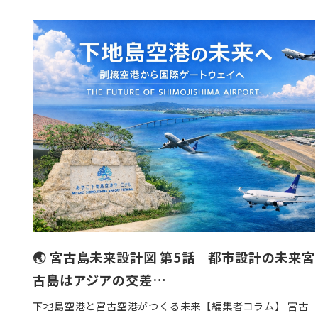
稿
日
🌏 宮古島未来設計図 第5話｜都市設計の未来宮
古島はアジアの交差…
下地島空港と宮古空港がつくる未来【編集者コラム】 宮古