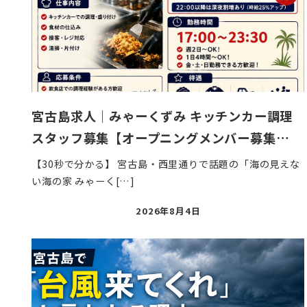
宮古島求人｜みゃーくずみ キッチンカー調理
スタッフ募集【オープニングメンバー募集…
【30秒で分かる】 宮古島・西里通りで話題の「海の見えな
い海の家 みゃーく[…]
投
2026年8月4日
稿
日