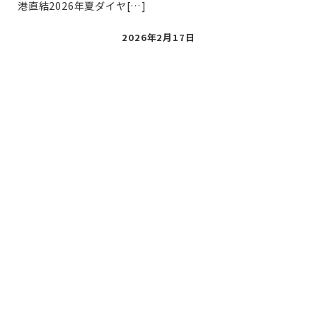
港直結2026年夏ダイヤ[…]
投
2026年2月17日
稿
日