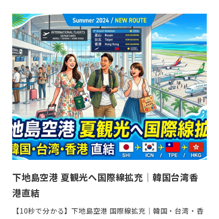
稿
日
下地島空港 夏観光へ国際線拡充｜韓国台湾香
港直結
【10秒で分かる】下地島空港 国際線拡充｜韓国・台湾・香