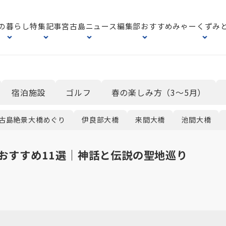
の暮らし
特集記事
宮古島ニュース
編集部おすすめ
みゃーくずみ
宿泊施設
ゴルフ
春の楽しみ方（3〜5月）
古島絶景大橋めぐり
伊良部大橋
来間大橋
池間大橋
おすすめ11選｜神話と伝説の聖地巡り