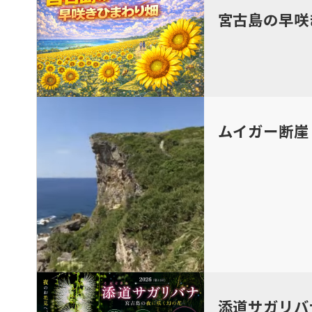
宮古島の早咲
ムイガー断崖
添道サガリバ