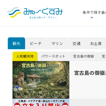
条件で探す
島
び
観光
ビーチ
マリン
交通
お土産
全て
人気観光地
パワースポット
宮古島の御嶽
宮
宮古島の御嶽