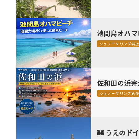
池間島オハマ
シュノーケリング禁
佐和田の浜完
シュノーケリング危
🏰 うえの