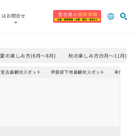
とは
お問合せ
日本語
English
検索
中文 (台灣
한국어
夏の楽しみ方(6月〜8月)
秋の楽しみ方(9月〜11月)
宮古島観光スポット
伊良部下地島観光スポット
来間島観