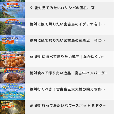
🦅 絶対見てみたい👀サシバの鷹柱、宮…
絶対に観て帰りたい宮古島のイグアナ岩｜今は立入禁止“幻の絶景”を動画…
絶対に観て帰りたい宮古島の三角点｜今は立入禁止“幻の絶景”を動画で体…
🍩 絶対に食べて帰りたい逸品｜なかゆくい商店のサータ…
絶対食べて帰りたい逸品｜宮古牛ハンバーグカレー
絶対行くべき！宮古島三大大橋の映え写真スポット｜伊良部大橋・来間大橋…
🌿 絶対行ってみたいパワースポット ヌドクビアブ