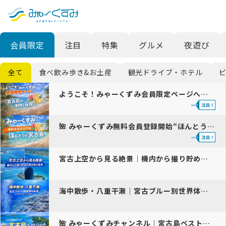
日本語
検索
会員限定
注目
特集
グルメ
夜遊び
English
中文 (台灣)
全て
食べ飲み歩き&お土産
観光ドライブ・ホテル
한국어
ようこそ！みゃーくずみ会員限定ページへ｜宮古島の本物を体感
🌺 みゃーくずみ無料会員登録開始“ほんとうの宮古島”…
宮古上空から見る絶景｜機内から撮り貯めた宮古島の風景
海中散歩・八重干瀬｜宮古ブルー別世界体感動画完全ガイド宮古島映像
🌺 みゃーくずみチャンネル｜宮古島ベストショット