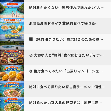
絶対教えたくない…家族連れで訪れたい“わたしのプライベートビーチ”
池間島満腹ドライブ🛣️絶対食べて帰りた…
🌉 【絶対泊まりたい】橋梁好きのための絶景ホテル
🌙 大切な人と“絶対”食べに行きたいディナー３選｜宮…
🍨 絶対食べてみたい「出戻りマンゴージェラート」
絶対に食べて帰りたい宮古島ラーメン｜個性派＆ご当地の名店ガイド
絶対食べたい宮古島の野菜そば｜地元に愛される癒しの一杯