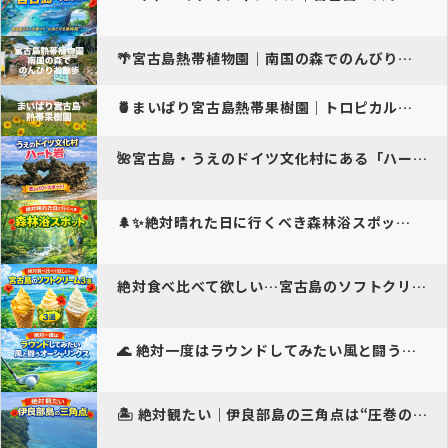
🌴宮古島熱帯植物園｜南国の森でのんびりお散歩&#x1…
🍍まいぱり宮古島熱帯果樹園｜トロピカルガーデンで癒や…
🌺宮古島・うえのドイツ文化村にある「ハート岩」恋人達…
🌲✨絶対晴れた日に行くべき森林浴スポッ…
絶対食べ比べて欲しい…宮古島のソフトクリーム3選｜さっぱり・名物・濃…
🌊 絶対一度はラウンドしてみたい風と闘うオーシャンリ…
🏝 絶対観たい｜伊良部島の三角点は“圧巻の絶景”…し…