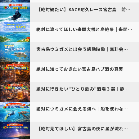
【絶対観たい】KAZE耐久レース宮古島｜前浜×来間大橋の最速イベント
絶対に渡ってほしい来間大橋と島絶景｜来間島で味わう宮古ブルーの頂点
宮古島ウミガメと出会う感動映像｜無料会員限定
絶対に知っておきたい宮古島ハブ酒の真実
絶対に行きたい“ひとり飲み”酒場３選｜静かに島を感じる夜
絶対にウミガメに会える海へ｜船を使わないビーチエントリー4選
【絶対見てほしい】宮古島の夜に星が流れる日｜年間で訪れたい“流星の旅…