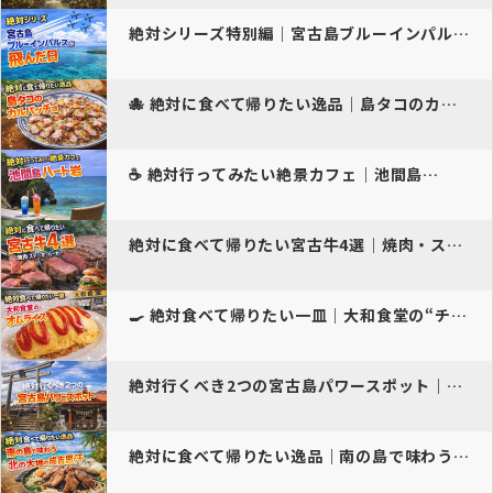
絶対シリーズ特別編｜宮古島ブルーインパルス展示飛行 “迫力の映像体験…
🐙 絶対に食べて帰りたい逸品｜島タコのカルパッチョ
☕️ 絶対行ってみたい絶景カフェ｜池間島…
絶対に食べて帰りたい宮古牛4選｜焼肉・ステーキ・バーガー
🍳 絶対食べて帰りたい一皿｜大和食堂の“チキンごろご…
絶対行くべき2つの宮古島パワースポット｜漲水御嶽・宮古神社
絶対に食べて帰りたい逸品｜南の島で味わう北の大地の成吉思汗