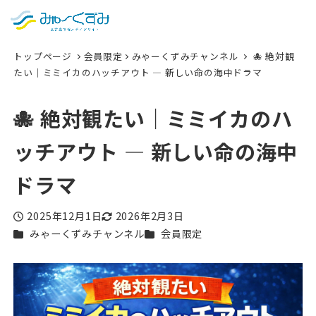
日本語
検索
トップページ
会員限定
みゃーくずみチャンネル
🐙 絶対観
English
たい｜ミミイカのハッチアウト — 新しい命の海中ドラマ
中文 (台灣)
🐙 絶対観たい｜ミミイカのハ
한국어
ッチアウト — 新しい命の海中
ドラマ
2025年12月1日
2026年2月3日
投稿日
更新日
カテゴリー
カテゴリー
みゃーくずみチャンネル
会員限定