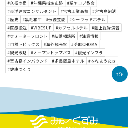
#久松の宿
#沖縄県指定史跡
#聖ヤコブ教会
#東洋建設コンサルタント
#宮古工業高校
#宮古島朝活
#歴史
#黒毛和牛
#伝統芸能
#シーウッドホテル
#医療搬送
#VIBESUP
#カプセルホテル
#陸上総隊演習
#ウォーターフロント
#結婚相談所
#注意情報
#自然トピックス
#海外観光客
#苧麻CHOMA
#観光戦略
#オープントップバス
#観光インフラ
#宮古島インバウンド
#多良間島ホテル
#みねまうたき
#健康づくり
TOP