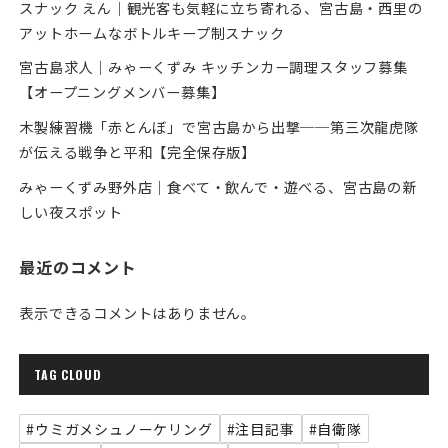
スナック えん｜観光客も気軽に立ち寄れる、宮古島・西里の
アットホームなボトルキープ制スナック
宮古島求人｜みゃーくずみ キッチンカー調理スタッフ募集
【オープニングメンバー募集】
木製練習機「赤とんぼ」で宮古島から出撃──第三次龍虎隊
が伝える戦争と平和【完全保存版】
みゃーくずみ野外店｜食べて・飲んで・遊べる、宮古島の新
しい夜スポット
最近のコメント
表示できるコメントはありません。
TAG CLOUD
#ウミガメシュノーケリング
#注目記事
#自衛隊