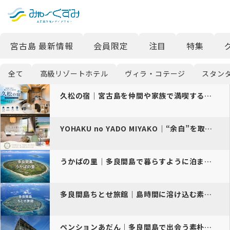
日本語
検索
宮古島 最新情報
会員限定
注目
特集
English
中文 (台灣)
全て
高級リゾートホテル
ヴィラ・コテージ
スタン
한국어
久松の宿｜宮古島を仲間や家族で満喫するなら「一棟貸し」がおすすめ
YOHAKU no YADO MIYAKO｜“余白”を取り戻す、宮古…
うかばの里｜多良間島で暮らすように泊まる素泊まり宿
多良間島ちとせ旅館｜島時間に溶け込む素朴な民宿ステイ
ペンションあだん｜多良間島で出会う素朴な島宿