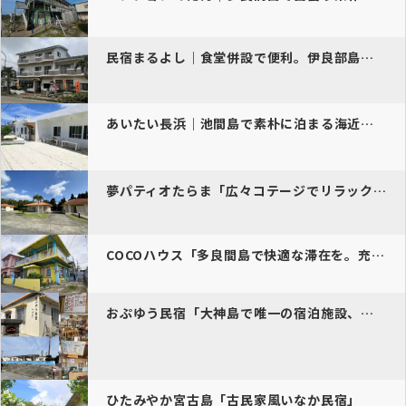
民宿まるよし｜食堂併設で便利。伊良部島で暮らすように泊まれる民宿
あいたい長浜｜池間島で素朴に泊まる海近の民宿
夢パティオたらま「広々コテージでリラックスステイ。グループ旅行や長期…
COCOハウス「多良間島で快適な滞在を。充実の設備とサービスで、観光…
おぷゆう民宿「大神島で唯一の宿泊施設、静寂に包まれた贅沢な時間を堪能…
ひたみやか宮古島「古民家風いなか民宿」