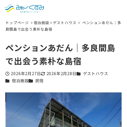
日本語
検索
トップページ
宿泊施設
ゲストハウス
ペンションあだん｜多
English
良間島で出会う素朴な島宿
中文 (台灣)
ペンションあだん｜多良間島
한국어
で出会う素朴な島宿
カテゴリー
2026年2月27日
2026年2月28日
ゲストハウス
投稿日
更新日
カテゴリー
カテゴリー
宿泊施設
民宿