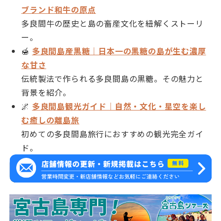
ブランド和牛の原点
多良間牛の歴史と島の畜産文化を紐解くストーリ
ー。
🍯
多良間島産黒糖｜日本一の黒糖の島が生む濃厚
な甘さ
伝統製法で作られる多良間島の黒糖。その魅力と
背景を紹介。
🌌
多良間島観光ガイド｜自然・文化・星空を楽し
む癒しの離島旅
初めての多良間島旅行におすすめの観光完全ガイ
ド。