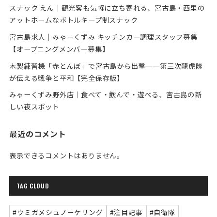
スナック えん｜観光客も気軽に立ち寄れる、宮古島・西里の
アットホームなボトルキープ制スナック
宮古島求人｜みゃーくずみ キッチンカー調理スタッフ募集
【オープニングメンバー募集】
木製練習機「赤とんぼ」で宮古島から出撃──第三次龍虎隊
が伝える戦争と平和【完全保存版】
みゃーくずみ野外店｜食べて・飲んで・遊べる、宮古島の新
しい夜スポット
最近のコメント
表示できるコメントはありません。
TAG CLOUD
#ウミガメシュノーケリング
#注目記事
#自衛隊