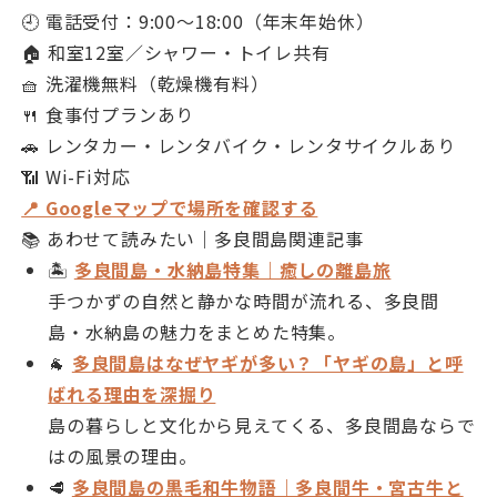
🕘 電話受付：9:00〜18:00（年末年始休）
🏠 和室12室／シャワー・トイレ共有
🧺 洗濯機無料（乾燥機有料）
🍴 食事付プランあり
🚗 レンタカー・レンタバイク・レンタサイクルあり
📶 Wi-Fi対応
📍 Googleマップで場所を確認する
📚 あわせて読みたい｜多良間島関連記事
🏝
多良間島・水納島特集｜癒しの離島旅
手つかずの自然と静かな時間が流れる、多良間
島・水納島の魅力をまとめた特集。
🐐
多良間島はなぜヤギが多い？「ヤギの島」と呼
ばれる理由を深掘り
島の暮らしと文化から見えてくる、多良間島ならで
はの風景の理由。
🥩
多良間島の黒毛和牛物語｜多良間牛・宮古牛と