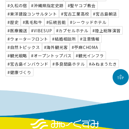
#久松の宿
#沖縄県指定史跡
#聖ヤコブ教会
#東洋建設コンサルタント
#宮古工業高校
#宮古島朝活
#歴史
#黒毛和牛
#伝統芸能
#シーウッドホテル
#医療搬送
#VIBESUP
#カプセルホテル
#陸上総隊演習
#ウォーターフロント
#結婚相談所
#注意情報
#自然トピックス
#海外観光客
#苧麻CHOMA
#観光戦略
#オープントップバス
#観光インフラ
#宮古島インバウンド
#多良間島ホテル
#みねまうたき
#健康づくり
TOP