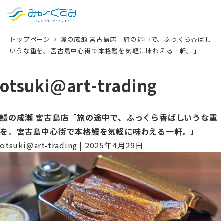
日本語
検索
トップページ
鰻の成瀬 宮古島店「旅の途中で、ふっくら香ばし
English
いうな重を。宮古島中心街で本格鰻を気軽に味わえる一軒。」
中文 (台灣)
otsuki@art-trading
한국어
鰻の成瀬 宮古島店「旅の途中で、ふっくら香ばしいうな重
を。宮古島中心街で本格鰻を気軽に味わえる一軒。」
otsuki@art-trading
|
2025年4月29日