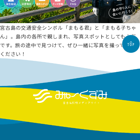
レ
ン
ジ
宮古島の交通安全シンボル「まもる君」と「まもる子ちゃ
で
ん」。島内の各所で親しまれ、写真スポットとしても人気
き
です。旅の途中で見つけて、ぜひ一緒に写真を撮ってみて
TOP
る
ください！
タ
コ
ラ
イ
ス
を、
古
民
家
を