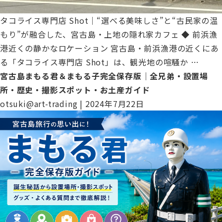
タコライス専門店 Shot｜“選べる美味しさ”と“古民家の温
もり”が融合した、宮古島・上地の隠れ家カフェ ◆ 前浜漁
港近くの静かなロケーション 宮古島・前浜漁港の近くにあ
タ
る「タコライス専門店 Shot」は、観光地の喧騒か
…
コ
宮古島まもる君＆まもる子完全保存版｜全兄弟・設置場
ラ
所・歴史・撮影スポット・お土産ガイド
イ
otsuki@art-trading
|
2024年7月22日
ス
専
門
店
Sho
由
に
ア