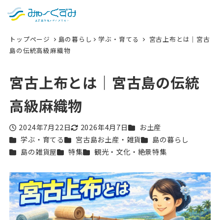
日本語
検索
トップページ
島の暮らし
学ぶ・育てる
宮古上布とは｜宮古
English
島の伝統高級麻織物
中文 (台灣)
宮古上布とは｜宮古島の伝統
한국어
高級麻織物
カテゴリー
2024年7月22日
2026年4月7日
お土産
投稿日
更新日
カテゴリー
カテゴリー
カテゴリー
学ぶ・育てる
宮古島お土産・雑貨
島の暮らし
カテゴリー
カテゴリー
カテゴリー
島の雑貨屋
特集
観光・文化・絶景特集