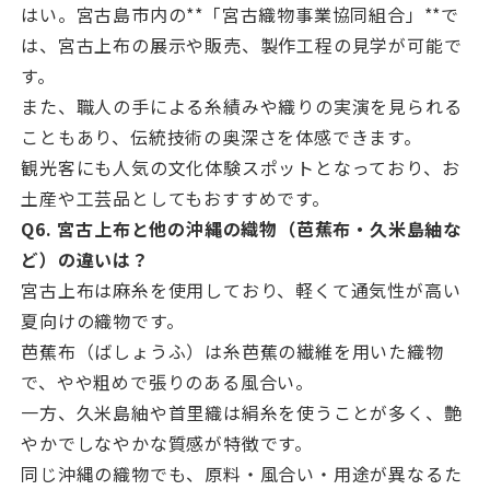
はい。宮古島市内の**「宮古織物事業協同組合」**で
は、宮古上布の展示や販売、製作工程の見学が可能で
す。
また、職人の手による糸績みや織りの実演を見られる
こともあり、伝統技術の奥深さを体感できます。
観光客にも人気の文化体験スポットとなっており、お
土産や工芸品としてもおすすめです。
Q6. 宮古上布と他の沖縄の織物（芭蕉布・久米島紬な
ど）の違いは？
宮古上布は麻糸を使用しており、軽くて通気性が高い
夏向けの織物です。
芭蕉布（ばしょうふ）は糸芭蕉の繊維を用いた織物
で、やや粗めで張りのある風合い。
一方、久米島紬や首里織は絹糸を使うことが多く、艶
やかでしなやかな質感が特徴です。
同じ沖縄の織物でも、原料・風合い・用途が異なるた