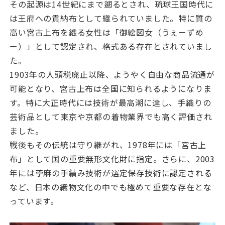
その起源は14世紀にまで遡るとされ、琉球王国時代に
は王府への貢納布として織られていました。特に質の
高い宮古上布を織る女性は「御絵図女（うぇーずめ
ー）」として認定され、格式ある存在とされていまし
た。
1903年の人頭税廃止以降、ようやく自由な商品流通が
可能となり、宮古上布は全国に知られるようになりま
す。特に大正時代には技術が最高潮に達し、手織りの
芸術品として東京や京都の着物業界でも高く評価され
ました。
戦後もその伝統は守り継がれ、1978年には「宮古上
布」として国の重要無形文化財に指定。さらに、2003
年には苧麻の手績み技術が選定保存技術に認定される
など、日本の織物文化の中でも極めて重要な存在とな
っています。