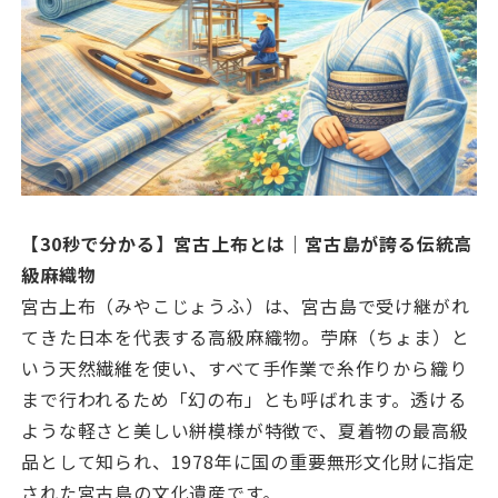
【30秒で分かる】宮古上布とは｜宮古島が誇る伝統高
級麻織物
宮古上布（みやこじょうふ）は、宮古島で受け継がれ
てきた日本を代表する高級麻織物。苧麻（ちょま）と
いう天然繊維を使い、すべて手作業で糸作りから織り
まで行われるため「幻の布」とも呼ばれます。透ける
ような軽さと美しい絣模様が特徴で、夏着物の最高級
品として知られ、1978年に国の重要無形文化財に指定
された宮古島の文化遺産です。