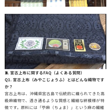
🧵 宮古上布に関するFAQ（よくある質問）
Q1. 宮古上布（みやこじょうふ）とはどんな織物です
か？
宮古上布は、沖縄県宮古島で伝統的に織られてきた高
級麻織物で、透き通るような質感と繊細な絣模様が特
徴です。原料には「苧麻（ちょま）」という麻の繊維