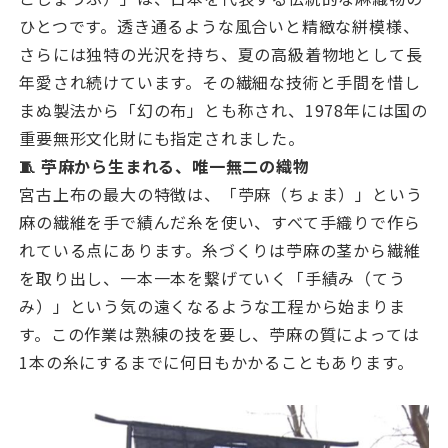
ひとつです。透き通るような風合いと精緻な絣模様、
さらには独特の光沢を持ち、夏の高級着物地として長
年愛され続けています。その繊細な技術と手間を惜し
まぬ製法から「幻の布」とも称され、1978年には国の
重要無形文化財にも指定されました。
🧵 苧麻から生まれる、唯一無二の織物
宮古上布の最大の特徴は、「苧麻（ちょま）」という
麻の繊維を手で績んだ糸を使い、すべて手織りで作ら
れている点にあります。糸づくりは苧麻の茎から繊維
を取り出し、一本一本を繋げていく「手績み（てう
み）」という気の遠くなるような工程から始まりま
す。この作業は熟練の技を要し、苧麻の質によっては
1本の糸にするまでに何日もかかることもあります。