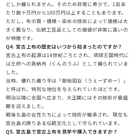
どしか織られません。そのため非常に希少で、1反あ
たり数十万円から100万円以上することもあります。
ただし、布の質・模様・染めの技術によって価格は大
きく異なり、伝統工芸品としての価値が非常に高いの
が特徴です。
Q4. 宮古上布の歴史はいつから始まったのですか？
宮古上布の起源は14世紀ごろとされ、琉球王国時代に
は王府への貢納布（くんのうふ）として織られていま
した。
当時、優れた織り手は「御絵図女（うぇーずめー）」
と呼ばれ、特別な地位を与えられていたほどです。
明治以降に全国へ広まり、大正期にはその技術が最盛
期を迎えました。
戦後も島の女性たちによって技術が継承され、現在も
宮古島の誇りある伝統文化として守られています。
Q5. 宮古島で宮古上布を見学や購入できますか？