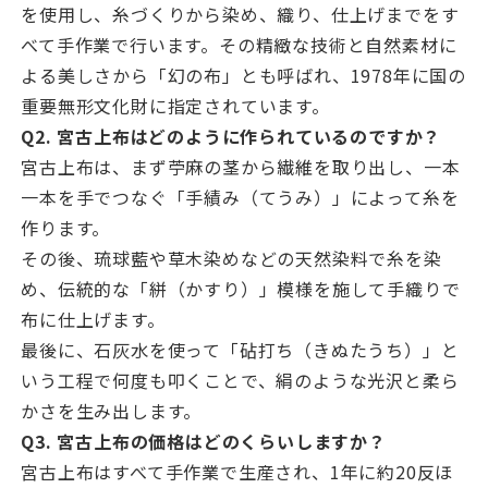
を使用し、糸づくりから染め、織り、仕上げまでをす
べて手作業で行います。その精緻な技術と自然素材に
よる美しさから「幻の布」とも呼ばれ、1978年に国の
重要無形文化財に指定されています。
Q2. 宮古上布はどのように作られているのですか？
宮古上布は、まず苧麻の茎から繊維を取り出し、一本
一本を手でつなぐ「手績み（てうみ）」によって糸を
作ります。
その後、琉球藍や草木染めなどの天然染料で糸を染
め、伝統的な「絣（かすり）」模様を施して手織りで
布に仕上げます。
最後に、石灰水を使って「砧打ち（きぬたうち）」と
いう工程で何度も叩くことで、絹のような光沢と柔ら
かさを生み出します。
Q3. 宮古上布の価格はどのくらいしますか？
宮古上布はすべて手作業で生産され、1年に約20反ほ