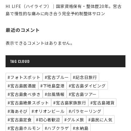
HI LIFE（ハイライフ）｜国家資格保有・整体歴20年。宮古
島で慢性的な痛みに向き合う完全予約制整体サロン
最近のコメント
表示できるコメントはありません。
TAG CLOUD
#フォトスポット
#宮古ブルー
#記念日旅行
#宮古島居酒屋
#下地島空港
#宮古島ダイビング
#宮古島食べ歩き
#台風情報
#宮古島ツアー
#宮古島絶景スポット
#宮古島家族旅行
#宮古島雑貨
#海あそび
#オリオンビール
#パラセーリング
#宮古島定食
#初心者歓迎
#グルメ旅
#島民に人気
#宮古島ホルモン
#ハブクラゲ
#水納島