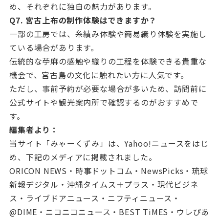
め、それぞれに独自の魅力があります。
Q7. 宮古上布の制作体験はできますか？
一部の工房では、糸績み体験や簡易織り体験を実施し
ている場合があります。
伝統的な苧麻の感触や織りの工程を体験できる貴重な
機会で、宮古島の文化に触れたい方に人気です。
ただし、事前予約が必要な場合が多いため、訪問前に
公式サイトや観光案内所で確認するのがおすすめで
す。
編集者より：
当サイト「みゃーくずみ」は、Yahoo!ニュースをはじ
め、下記のメディアに掲載されました。
ORICON NEWS・時事ドットコム・NewsPicks・琉球
新報デジタル・沖縄タイムス＋プラス・現代ビジネ
ス・ライブドアニュース・ニフティニュース・
@DIME・ニコニコニュース・BEST TiMES・ウレぴあ