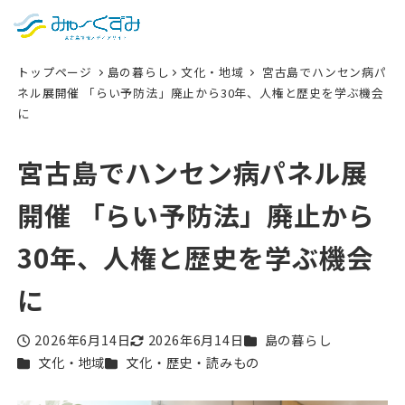
日本語
検索
トップページ
島の暮らし
文化・地域
宮古島でハンセン病パ
English
ネル展開催 「らい予防法」廃止から30年、人権と歴史を学ぶ機会
に
中文 (台灣)
한국어
宮古島でハンセン病パネル展
開催 「らい予防法」廃止から
30年、人権と歴史を学ぶ機会
に
カテゴリー
2026年6月14日
2026年6月14日
島の暮らし
投稿日
更新日
カテゴリー
カテゴリー
文化・地域
文化・歴史・読みもの