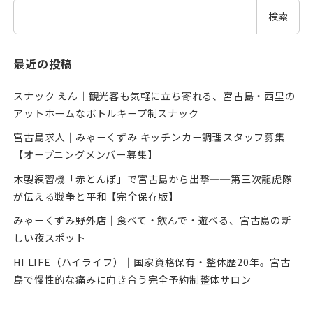
検索
最近の投稿
スナック えん｜観光客も気軽に立ち寄れる、宮古島・西里の
アットホームなボトルキープ制スナック
宮古島求人｜みゃーくずみ キッチンカー調理スタッフ募集
【オープニングメンバー募集】
木製練習機「赤とんぼ」で宮古島から出撃──第三次龍虎隊
が伝える戦争と平和【完全保存版】
みゃーくずみ野外店｜食べて・飲んで・遊べる、宮古島の新
しい夜スポット
HI LIFE（ハイライフ）｜国家資格保有・整体歴20年。宮古
島で慢性的な痛みに向き合う完全予約制整体サロン