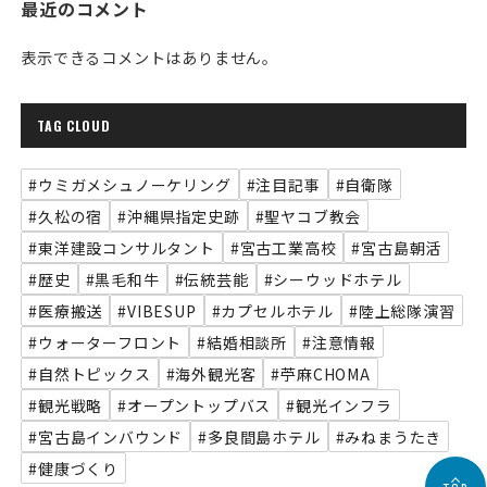
最近のコメント
表示できるコメントはありません。
TAG CLOUD
#ウミガメシュノーケリング
#注目記事
#自衛隊
#久松の宿
#沖縄県指定史跡
#聖ヤコブ教会
#東洋建設コンサルタント
#宮古工業高校
#宮古島朝活
#歴史
#黒毛和牛
#伝統芸能
#シーウッドホテル
#医療搬送
#VIBESUP
#カプセルホテル
#陸上総隊演習
#ウォーターフロント
#結婚相談所
#注意情報
#自然トピックス
#海外観光客
#苧麻CHOMA
#観光戦略
#オープントップバス
#観光インフラ
#宮古島インバウンド
#多良間島ホテル
#みねまうたき
#健康づくり