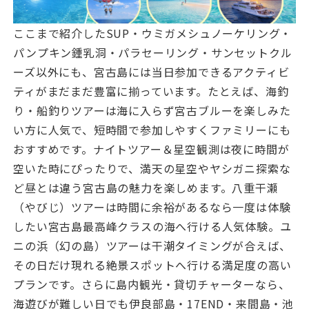
ここまで紹介したSUP・ウミガメシュノーケリング・
パンプキン鍾乳洞・パラセーリング・サンセットクル
ーズ以外にも、宮古島には当日参加できるアクティビ
ティがまだまだ豊富に揃っています。たとえば、海釣
り・船釣りツアーは海に入らず宮古ブルーを楽しみた
い方に人気で、短時間で参加しやすくファミリーにも
おすすめです。ナイトツアー＆星空観測は夜に時間が
空いた時にぴったりで、満天の星空やヤシガニ探索な
ど昼とは違う宮古島の魅力を楽しめます。八重干瀬
（やびじ）ツアーは時間に余裕があるなら一度は体験
したい宮古島最高峰クラスの海へ行ける人気体験。ユ
ニの浜（幻の島）ツアーは干潮タイミングが合えば、
その日だけ現れる絶景スポットへ行ける満足度の高い
プランです。さらに島内観光・貸切チャーターなら、
海遊びが難しい日でも伊良部島・17END・来間島・池