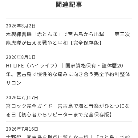
関連記事
2026年8月2日
投稿日
木製練習機「赤とんぼ」で宮古島から出撃──第三次
龍虎隊が伝える戦争と平和【完全保存版】
2026年8月1日
投稿日
HI LIFE（ハイライフ）｜国家資格保有・整体歴20
年。宮古島で慢性的な痛みに向き合う完全予約制整体
サロン
2026年7月17日
投稿日
宮ロック完全ガイド｜宮古島で海と音楽がひとつにな
る日【初心者からリピーターまで完全保存版】
2026年7月16日
投稿日
大野智、宮古島を拠点に新たな一歩｜「さと島」で始