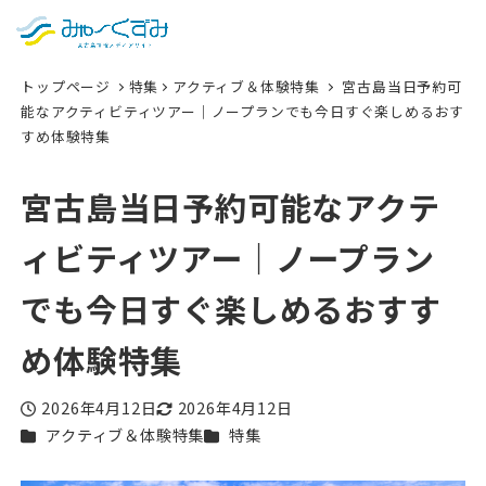
日本語
検索
トップページ
特集
アクティブ＆体験特集
宮古島当日予約可
English
能なアクティビティツアー｜ノープランでも今日すぐ楽しめるおす
すめ体験特集
中文 (台灣)
한국어
宮古島当日予約可能なアクテ
ィビティツアー｜ノープラン
でも今日すぐ楽しめるおすす
め体験特集
2026年4月12日
2026年4月12日
投稿日
更新日
カテゴリー
カテゴリー
アクティブ＆体験特集
特集