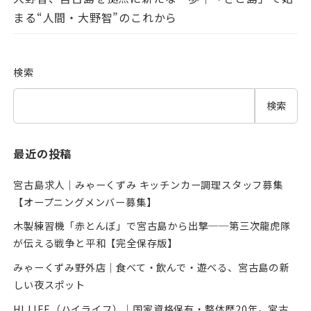
まる“人間・大野智”のこれから
検索
検索
最近の投稿
宮古島求人｜みゃーくずみ キッチンカー調理スタッフ募集
【オープニングメンバー募集】
木製練習機「赤とんぼ」で宮古島から出撃──第三次龍虎隊
が伝える戦争と平和【完全保存版】
みゃーくずみ野外店｜食べて・飲んで・遊べる、宮古島の新
しい夜スポット
HI LIFE（ハイライフ）｜国家資格保有・整体歴20年。宮古