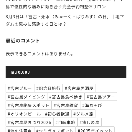
島で慢性的な痛みに向き合う完全予約制整体サロン
8月3日は「宮古・畑水（みゃーく・ぱりみず）の日」｜地下
ダムの恵みに感謝する日とは？
最近のコメント
表示できるコメントはありません。
TAG CLOUD
#宮古ブルー
#記念日旅行
#宮古島居酒屋
#宮古島ダイビング
#宮古島食べ歩き
#宮古島ツアー
#宮古島絶景スポット
#宮古島雑貨
#海あそび
#オリオンビール
#初心者歓迎
#グルメ旅
#宮古島夏まつり2026
#自転車旅
#癒しの島
#海の注意点
#ウミガメスポット
#2025年イベント