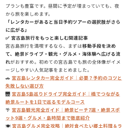
プランも豊富です。昼間に予定が埋まっていても、夜
から旅を楽しめます。
「レンタカーがあると当日予約ツアーの選択肢がさら
に広がる」
✅ 宮古島旅行をもっと楽しむ関連記事
宮古島旅行を満喫するなら、まずは
移動手段を決め
て、絶景ドライブ・観光・グルメ・海体験へ広げる流
れ
がおすすめ。初めての宮古島でも旅の全体像がイメ
ージしやすい人気記事をまとめました。
🚗
宮古島レンタカー完全ガイド｜必要？予約のコツと
失敗しない選び方
🌉
宮古島5島巡りドライブ完全ガイド｜橋でつながる
絶景ルートを1日で巡るモデルコース
🌴
宮古島観光完全ガイド｜絶景ビーチ7選・絶景スポ
ット9選・グルメ・島時間まで徹底紹介
🍽
宮古島グルメ完全攻略｜絶対食べたい郷土料理＆ラ