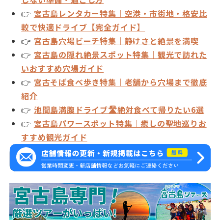
👉
宮古島レンタカー特集｜空港・市街地・格安比
較で快適ドライブ【完全ガイド】
👉
宮古島穴場ビーチ特集｜静けさと絶景を満喫
👉
宮古島の隠れ絶景スポット特集｜観光で訪れた
いおすすめ穴場ガイド
👉
宮古そば食べ歩き特集｜老舗から穴場まで徹底
紹介
👉
池間島満腹ドライブ🛣️絶対食べて帰りたい6選
👉
宮古島パワースポット特集｜癒しの聖地巡りお
すすめ観光ガイド