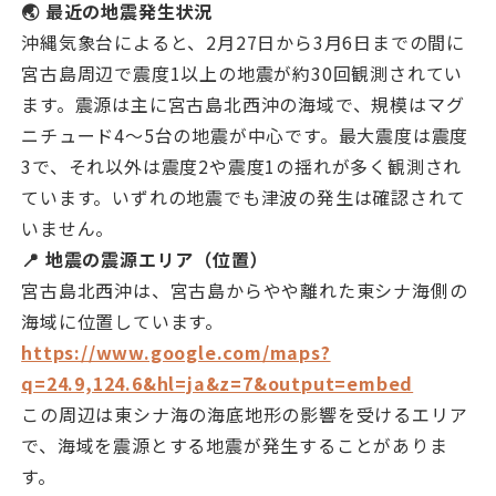
🌏 最近の地震発生状況
沖縄気象台によると、2月27日から3月6日までの間に
宮古島周辺で震度1以上の地震が約30回観測されてい
ます。震源は主に宮古島北西沖の海域で、規模はマグ
ニチュード4〜5台の地震が中心です。最大震度は震度
3で、それ以外は震度2や震度1の揺れが多く観測され
ています。いずれの地震でも津波の発生は確認されて
いません。
📍 地震の震源エリア（位置）
宮古島北西沖は、宮古島からやや離れた東シナ海側の
海域に位置しています。
https://www.google.com/maps?
q=24.9,124.6&hl=ja&z=7&output=embed
この周辺は東シナ海の海底地形の影響を受けるエリア
で、海域を震源とする地震が発生することがありま
す。