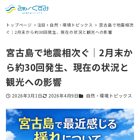
日本語
検索
トップページ
注目
自然・環境トピックス
宮古島で地震相次
English
ぐ｜2月末から約30回発生、現在の状況と観光への影響
中文 (台灣)
宮古島で地震相次ぐ｜2月末か
한국어
ら約30回発生、現在の状況と
観光への影響
カテゴリー
2026年3月1日
2026年4月9日
自然・環境トピックス
投稿日
更新日