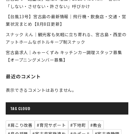
「しない・させない・許さない」呼びかけ
【台風13号】宮古島の最新情報｜飛行機・飲食店・交通・営
業状況まとめ【8月8日更新】
スナック えん｜観光客も気軽に立ち寄れる、宮古島・西里の
アットホームなボトルキープ制スナック
宮古島求人｜みゃーくずみ キッチンカー調理スタッフ募集
【オープニングメンバー募集】
最近のコメント
表示できるコメントはありません。
TAG CLOUD
#肩こり改善
#育児サポート
#下地町
#教会
#島の話題
#宮古島家族連れ
#ラポール
#宮古南静園