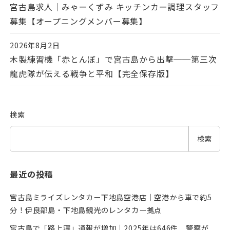
宮古島求人｜みゃーくずみ キッチンカー調理スタッフ
募集【オープニングメンバー募集】
2026年8月2日
投稿日
木製練習機「赤とんぼ」で宮古島から出撃──第三次
龍虎隊が伝える戦争と平和【完全保存版】
検索
検索
最近の投稿
宮古島ミライズレンタカー下地島空港店｜空港から車で約5
分！伊良部島・下地島観光のレンタカー拠点
宮古島で「路上寝」通報が増加｜2025年は646件 警察が