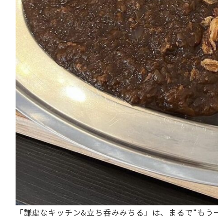
「謙虚なキッチン&立ち呑みみちる」は、まるで“もう