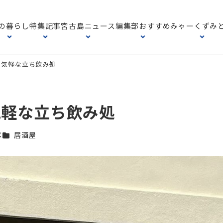
の暮らし
特集記事
宮古島ニュース
編集部おすすめ
みゃーくずみ
｜気軽な立ち飲み処
気軽な立ち飲み処
カテゴリー
メ
居酒屋