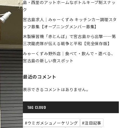
島・西里のアットホームなボトルキープ制スナッ
ク
宮古島求人｜みゃーくずみ キッチンカー調理スタ
ッフ募集【オープニングメンバー募集】
木製練習機「赤とんぼ」で宮古島から出撃──第
三次龍虎隊が伝える戦争と平和【完全保存版】
みゃーくずみ野外店｜食べて・飲んで・遊べる、
宮古島の新しい夜スポット
最近のコメント
表示できるコメントはありません。
TAG CLOUD
#ウミガメシュノーケリング
#注目記事