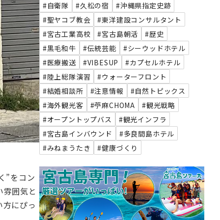
#自衛隊
#久松の宿
#沖縄県指定史跡
#聖ヤコブ教会
#東洋建設コンサルタント
#宮古工業高校
#宮古島朝活
#歴史
#黒毛和牛
#伝統芸能
#シーウッドホテル
#医療搬送
#VIBESUP
#カプセルホテル
#陸上総隊演習
#ウォーターフロント
#結婚相談所
#注意情報
#自然トピックス
#海外観光客
#苧麻CHOMA
#観光戦略
#オープントップバス
#観光インフラ
#宮古島インバウンド
#多良間島ホテル
#みねまうたき
#健康づくり
く”をコン
い雰囲気と
い方にぴっ