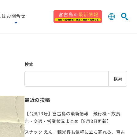
とは
お問合せ
日本語
English
検索
中文 (台灣
한국어
検索
検索
最近の投稿
【台風13号】宮古島の最新情報｜飛行機・飲食
店・交通・営業状況まとめ【8月8日更新】
スナック えん｜観光客も気軽に立ち寄れる、宮古