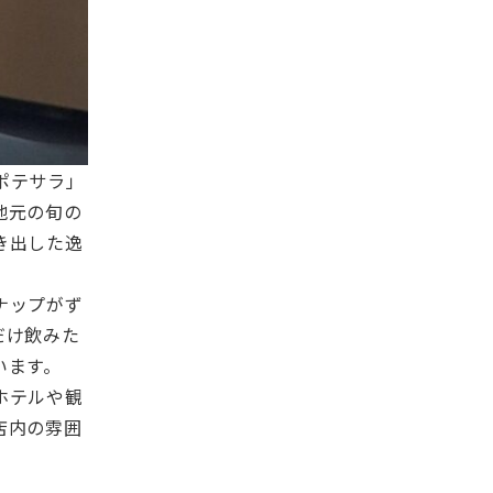
ポテサラ」
地元の旬の
き出した逸
ナップがず
だけ飲みた
います。
ホテルや観
店内の雰囲