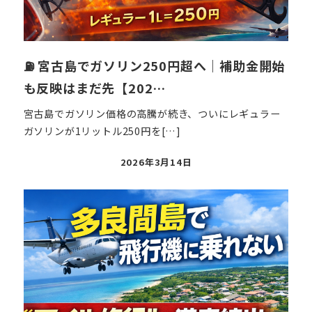
⛽ 宮古島でガソリン250円超へ｜補助金開始
も反映はまだ先【202…
宮古島でガソリン価格の高騰が続き、ついにレギュラー
ガソリンが1リットル250円を[…]
投
2026年3月14日
稿
日