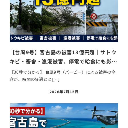
【台風9号】宮古島の被害13億円超｜サトウ
キビ・畜舎・漁港被害、停電で給食にも影…
【30秒で分かる】 台風9号（バービー）による被害の全
容が、時間の経過とと[…]
投
2026年7月15日
稿
日