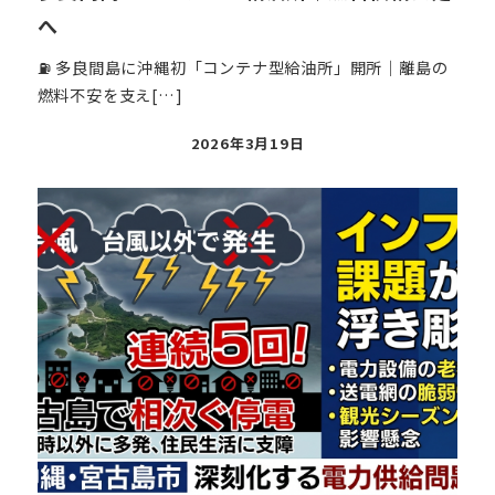
へ
⛽ 多良間島に沖縄初「コンテナ型給油所」開所｜離島の
燃料不安を支え[…]
投
2026年3月19日
稿
日