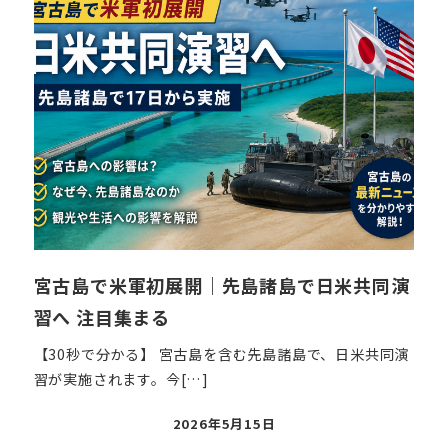
宮古島で米軍初展開｜先島諸島で日米共同演
習へ 注目集まる
【30秒で分かる】 宮古島を含む先島諸島で、日米共同演
習が実施されます。今[…]
投
2026年5月15日
稿