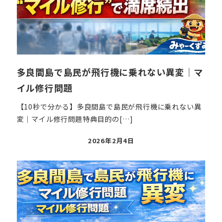
多良間島で島民が飛行機に乗れない異変｜マ
イル修行問題
【10秒で分かる】多良間島で島民が飛行機に乗れない異
変｜マイル修行問題特典目的の[…]
投
2026年2月4日
稿
日