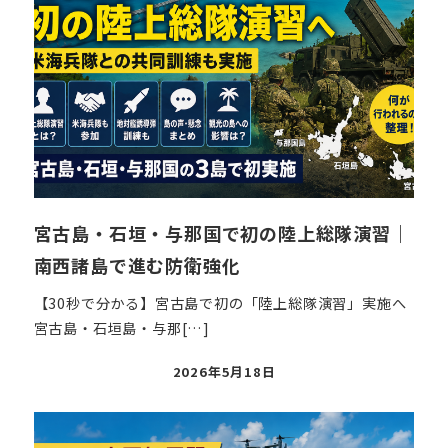
宮古島・石垣・与那国で初の陸上総隊演習｜
南西諸島で進む防衛強化
【30秒で分かる】宮古島で初の「陸上総隊演習」実施へ
宮古島・石垣島・与那[…]
投
2026年5月18日
稿
日