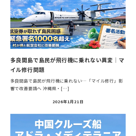
多良間島で島民が飛行機に乗れない異変｜マ
イル修行問題
多良間島で島民が飛行機に乗れない…「マイル修行」影
響で改善要請へ 沖縄県・[…]
投
2026年1月21日
稿
日