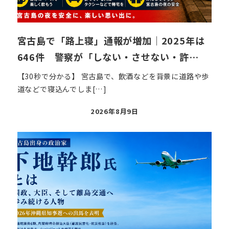
宮古島で「路上寝」通報が増加｜2025年は
646件 警察が「しない・させない・許…
【30秒で分かる】 宮古島で、飲酒などを背景に道路や歩
道などで寝込んでしま[…]
投
2026年8月9日
稿
日