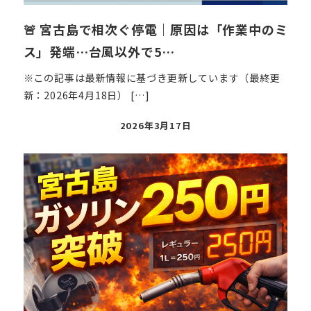
🚨 宮古島で相次ぐ停電｜原因は「作業中のミ
ス」発端…台風以外で5…
※この記事は最新情報に基づき更新しています（最終更
新：2026年4月18日） […]
投
2026年3月17日
稿
日