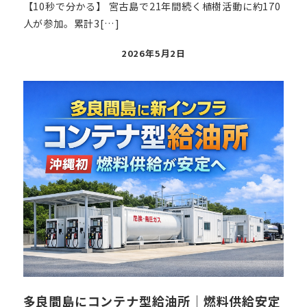
【10秒で分かる】 宮古島で21年間続く植樹活動に約170
人が参加。累計3[…]
投
2026年5月2日
稿
日
多良間島にコンテナ型給油所｜燃料供給安定