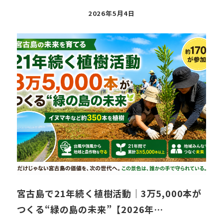
投
2026年5月4日
稿
日
宮古島で21年続く植樹活動｜3万5,000本が
つくる“緑の島の未来”【2026年…