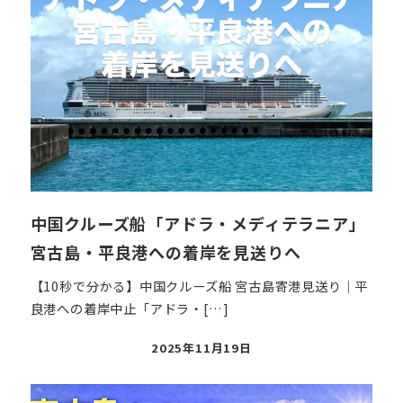
中国クルーズ船「アドラ・メディテラニア」
宮古島・平良港への着岸を見送りへ
【10秒で分かる】中国クルーズ船 宮古島寄港見送り｜平
良港への着岸中止「アドラ・[…]
投
2025年11月19日
稿
日