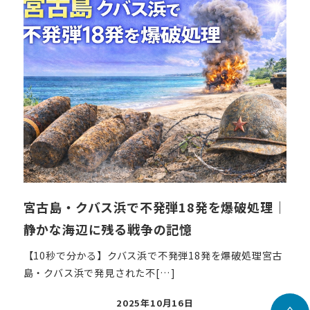
宮古島・クバス浜で不発弾18発を爆破処理｜
静かな海辺に残る戦争の記憶
【10秒で分かる】クバス浜で不発弾18発を爆破処理宮古
島・クバス浜で発見された不[…]
投
2025年10月16日