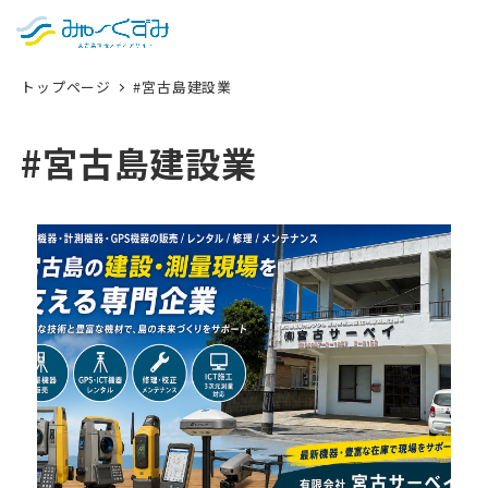
日本語
検索
トップページ
#宮古島建設業
English
中文 (台灣)
#宮古島建設業
한국어