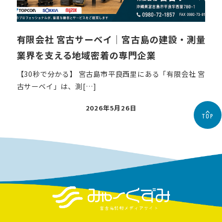
有限会社 宮古サーベイ｜宮古島の建設・測量
業界を支える地域密着の専門企業
【30秒で分かる】 宮古島市平良西里にある「有限会社 宮
古サーベイ」は、測[…]
投
2026年5月26日
TOP
稿
日