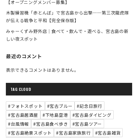
【オープニングメンバー募集】
木製練習機「赤とんぼ」で宮古島から出撃──第三次龍虎隊
が伝える戦争と平和【完全保存版】
みゃーくずみ野外店｜食べて・飲んで・遊べる、宮古島の新
しい夜スポット
最近のコメント
表示できるコメントはありません。
TAG CLOUD
#フォトスポット
#宮古ブルー
#記念日旅行
#宮古島居酒屋
#下地島空港
#宮古島ダイビング
#台風情報
#宮古島食べ歩き
#宮古島ツアー
#宮古島絶景スポット
#宮古島家族旅行
#宮古島雑貨