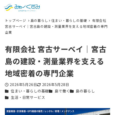
日本語
検索
トップページ
島の暮らし
住まい・暮らしの基礎
有限会社
English
宮古サーベイ｜宮古島の建設・測量業界を支える地域密着の専門
企業
中文 (台灣)
한국어
有限会社 宮古サーベイ｜宮古
島の建設・測量業界を支える
地域密着の専門企業
2026年5月26日
2026年5月28日
投稿日
更新日
カテゴリー
カテゴリー
カテゴリー
住まい・暮らしの基礎
島で働く
島の暮らし
カテゴリー
生活・日常サービス