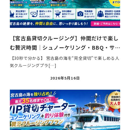
【宮古島貸切クルージング】仲間だけで楽し
む贅沢時間｜シュノーケリング・BBQ・サ…
【30秒で分かる】 宮古島の海を“完全貸切”で楽しめる人
気クルージングプラ[…]
投
2026年5月16日
稿
日