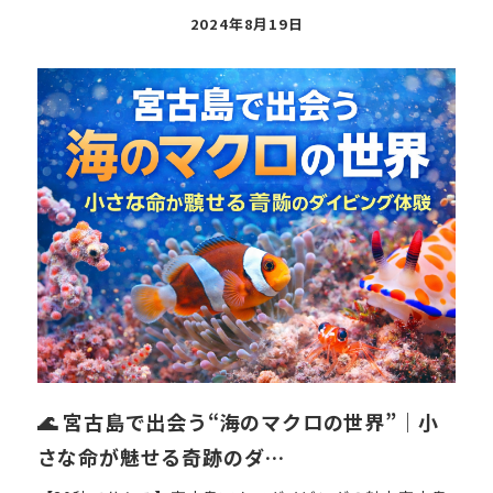
投
2024年8月19日
稿
日
🌊 宮古島で出会う“海のマクロの世界”｜小
さな命が魅せる奇跡のダ…