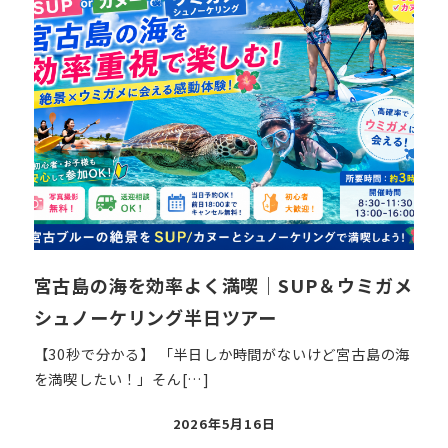
宮古島の海を効率よく満喫｜SUP＆ウミガメ
シュノーケリング半日ツアー
【30秒で分かる】 「半日しか時間がないけど宮古島の海
を満喫したい！」そん[…]
投
2026年5月16日
稿