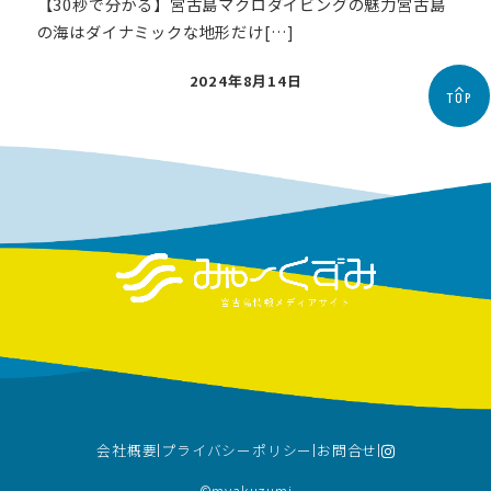
【30秒で分かる】宮古島マクロダイビングの魅力宮古島
の海はダイナミックな地形だけ[…]
投
2024年8月14日
TOP
稿
日
会社概要
プライバシーポリシー
お問合せ
©︎myakuzumi