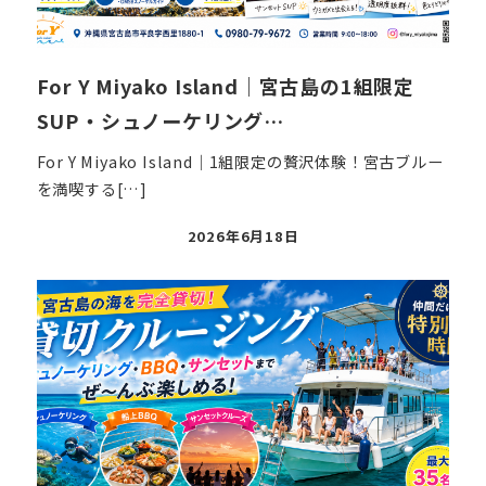
For Y Miyako Island｜宮古島の1組限定
SUP・シュノーケリング…
For Y Miyako Island｜1組限定の贅沢体験！宮古ブルー
を満喫する[…]
投
2026年6月18日
稿
日