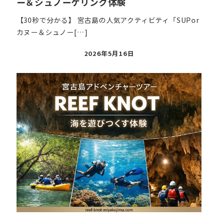
ー＆シュノーケリング体験
【30秒で分かる】 宮古島の人気アクティビティ「SUPor
カヌー＆シュノー[…]
投
2026年5月16日
稿
日