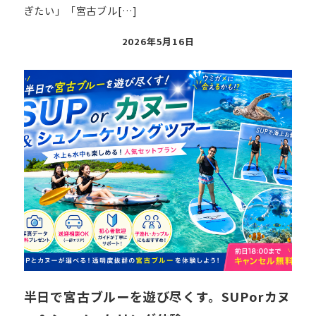
ぎたい」「宮古ブル[…]
投
2026年5月16日
稿
日
半日で宮古ブルーを遊び尽くす。SUPorカヌ