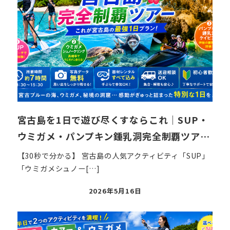
宮古島を1日で遊び尽くすならこれ｜SUP・
ウミガメ・パンプキン鍾乳洞完全制覇ツア…
【30秒で分かる】 宮古島の人気アクティビティ「SUP」
「ウミガメシュノー[…]
投
2026年5月16日
稿
日