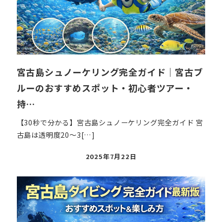
宮古島シュノーケリング完全ガイド｜宮古ブ
ルーのおすすめスポット・初心者ツアー・
持…
【30秒で分かる】宮古島シュノーケリング完全ガイド 宮
古島は透明度20〜3[…]
投
2025年7月22日
稿
日