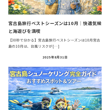
宮古島旅行ベストシーズンは10月｜快適気候
と海遊びを満喫
【30秒で分かる】宮古島旅行ベストシーズンは10月宮古
島の10月は、台風リスクが[…]
投
2025年8月31日
稿
日