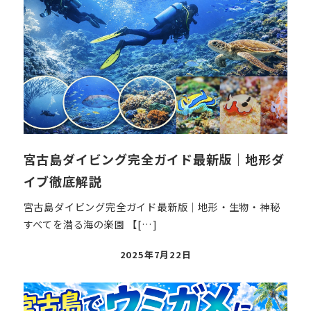
宮古島ダイビング完全ガイド最新版｜地形ダ
イブ徹底解説
宮古島ダイビング完全ガイド最新版｜地形・生物・神秘
すべてを潜る海の楽園 【[…]
投
2025年7月22日
稿
日