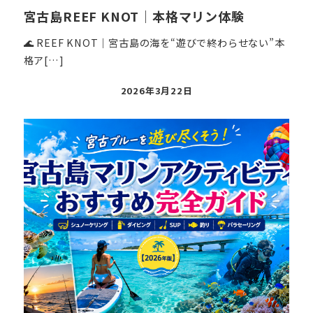
宮古島REEF KNOT｜本格マリン体験
🌊 REEF KNOT｜宮古島の海を“遊びで終わらせない”本
格ア[…]
投
2026年3月22日
稿
日