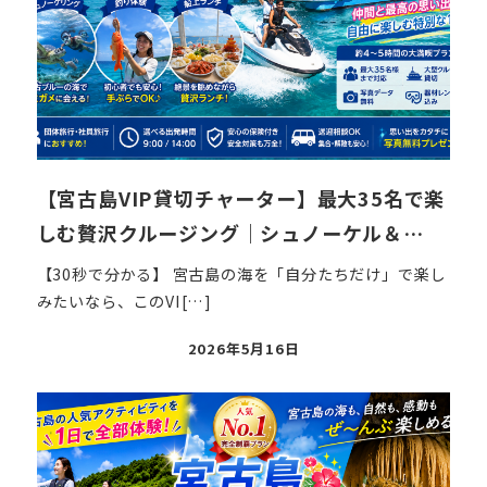
【宮古島VIP貸切チャーター】最大35名で楽
しむ贅沢クルージング｜シュノーケル＆…
【30秒で分かる】 宮古島の海を「自分たちだけ」で楽し
みたいなら、このVI[…]
投
2026年5月16日
稿
日