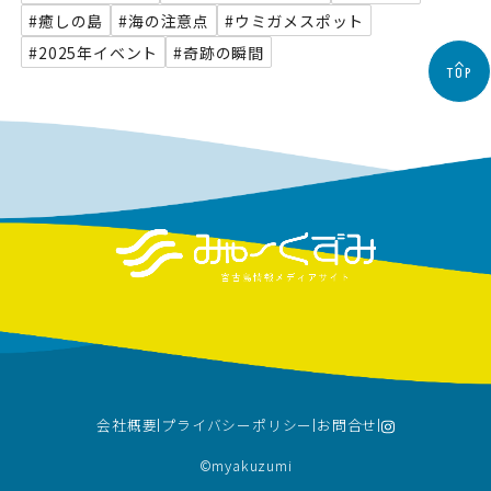
#癒しの島
#海の注意点
#ウミガメスポット
#2025年イベント
#奇跡の瞬間
TOP
会社概要
プライバシーポリシー
お問合せ
©︎myakuzumi