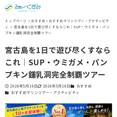
日本語
検索
トップページ
おすすめ
おすすめマリンツアー・アクティビテ
English
ィ
宮古島を1日で遊び尽くすならこれ｜SUP・ウミガメ・パン
プキン鍾乳洞完全制覇ツアー
中文 (台灣)
한국어
宮古島を1日で遊び尽くすなら
これ｜SUP・ウミガメ・パン
プキン鍾乳洞完全制覇ツアー
カテゴリー
2026年5月16日
2026年5月16日
おすすめ
投稿日
更新日
カテゴリー
おすすめマリンツアー・アクティビティ