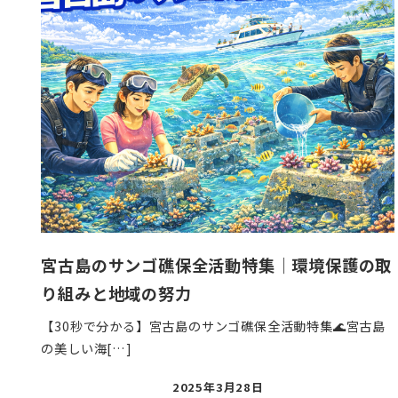
宮古島のサンゴ礁保全活動特集｜環境保護の取
り組みと地域の努力
【30秒で分かる】宮古島のサンゴ礁保全活動特集🌊宮古島
の美しい海[…]
投
2025年3月28日