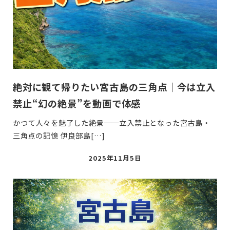
絶対に観て帰りたい宮古島の三角点｜今は立入
禁止“幻の絶景”を動画で体感
かつて人々を魅了した絶景──立入禁止となった宮古島・
三角点の記憶 伊良部島[…]
投
2025年11月5日
稿
日