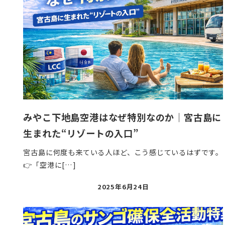
みやこ下地島空港はなぜ特別なのか｜宮古島に
生まれた“リゾートの入口”
宮古島に何度も来ている人ほど、こう感じているはずです。
👉「空港に[…]
投
2025年6月24日
稿
日