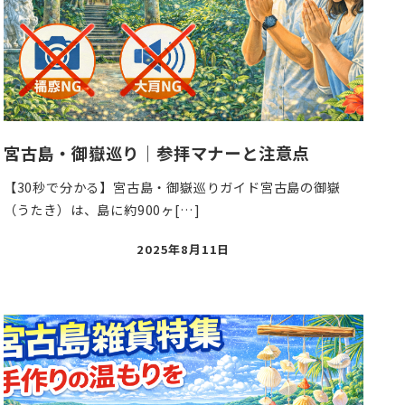
宮古島・御嶽巡り｜参拝マナーと注意点
【30秒で分かる】宮古島・御嶽巡りガイド宮古島の御嶽
（うたき）は、島に約900ヶ[…]
投
2025年8月11日
稿
日