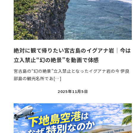
絶対に観て帰りたい宮古島のイグアナ岩｜今は
立入禁止“幻の絶景”を動画で体感
宮古島の“幻の絶景”立入禁止となったイグアナ岩の今 伊良
部島の観光名所であ[…]
投
2025年11月5日
稿
日