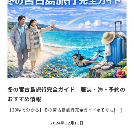
冬の宮古島旅行完全ガイド｜服装・海・予約の
おすすめ情報
【30秒で分かる】冬の宮古島旅行完全ガイド❄️冬でも[…]
投
2024年12月11日
稿