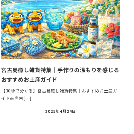
宮古島癒し雑貨特集｜手作りの温もりを感じる
おすすめお土産ガイド
【30秒で分かる】宮古島癒し雑貨特集｜おすすめお土産ガ
イド🧺宮古[…]
投
2025年4月24日
稿
日