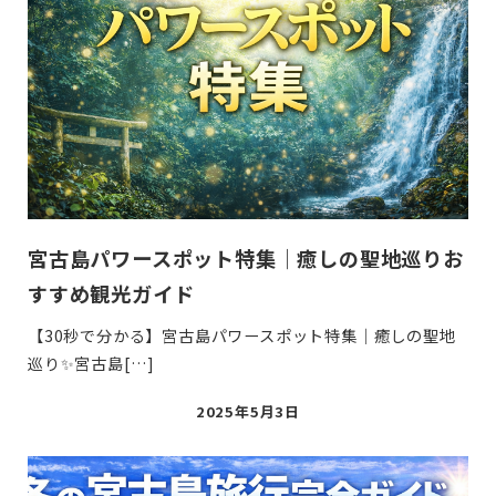
宮古島パワースポット特集｜癒しの聖地巡りお
すすめ観光ガイド
【30秒で分かる】宮古島パワースポット特集｜癒しの聖地
巡り✨宮古島[…]
投
2025年5月3日
稿
日