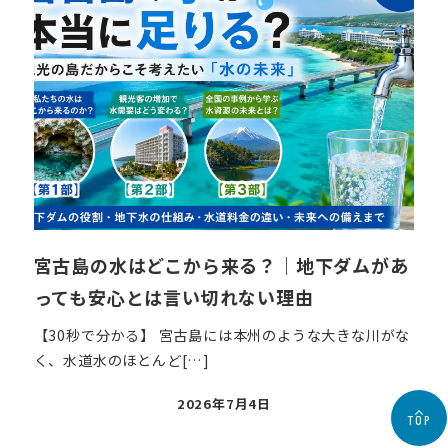
宮古島の水はどこから来る？｜地下ダムがあ
っても安心とは言い切れない理由
【30秒で分かる】 宮古島には本州のような大きな川がな
く、水道水のほとんど[…]
投
2026年7月4日
TOP
稿