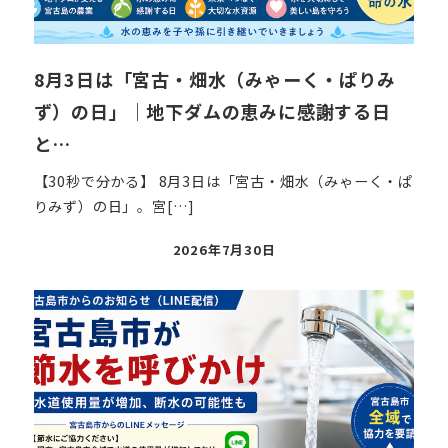
8月3日は「宮古・畑水（みゃーく・ぱりみ
ず）の日」｜地下ダムの恵みに感謝する日
と…
【30秒で分かる】 8月3日は「宮古・畑水（みゃーく・ぱ
りみず）の日」。宮[…]
投
2026年7月30日
稿
日