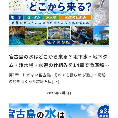
宮古島の水はどこから来る？地下水・地下ダ
ム・浄水場・水道の仕組みを14章で徹底解…
第1章 川がない宮古島。それでも暮らせる理由 ～奇跡
の島をつくった琉球石灰[…]
投
2026年7月6日
稿
日