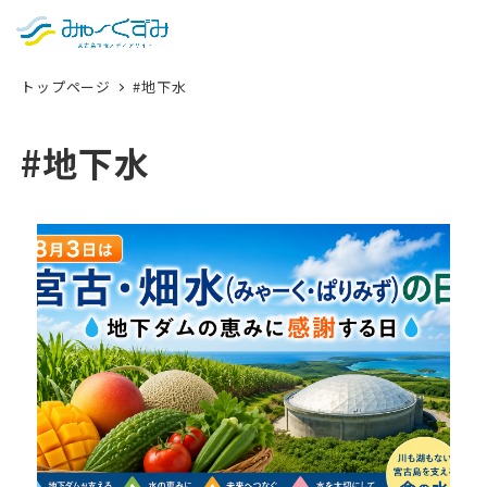
日本語
検索
トップページ
#地下水
English
中文 (台灣)
#地下水
한국어