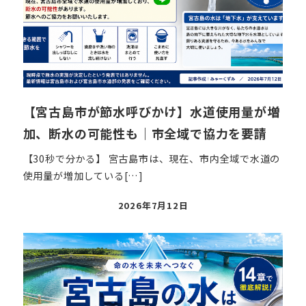
【宮古島市が節水呼びかけ】水道使用量が増
加、断水の可能性も｜市全域で協力を要請
【30秒で分かる】 宮古島市は、現在、市内全域で水道の
使用量が増加している[…]
投
2026年7月12日
稿
日