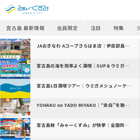
日本語
検索
宮古島 最新情報
会員限定
注目
特集
English
中文 (台灣)
JAおきなわ Aコープさらはま店｜伊良部島のローカルスーパーで島の日…
한국어
宮古島の海を効率よく満喫｜SUP＆ウミガメシュノーケリング半日ツアー
宮古島1日満喫ツアー｜ウミガメシュノーケル＆パンプキン鍾乳洞＆カヤッ…
YOHAKU no YADO MIYAKO｜“余白”を取り戻す、宮古…
宮古島発「みゃーくずみ」が快挙｜全国同時公開クラファンの中で総合1位…