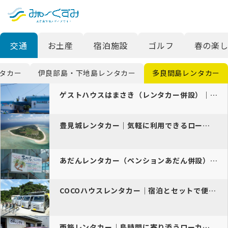
日本語
検索
交通
お土産
宿泊施設
ゴルフ
春の楽し
English
中文 (台灣)
タカー
伊良部島・下地島レンタカー
多良間島レンタカー
한국어
ゲストハウスはまさき（レンタカー併設）｜宿泊と車をまとめて手配できる…
豊見城レンタカー｜気軽に利用できるローカルレンタカー
あだんレンタカー（ペンションあだん併設）｜宿泊と一緒に手配できる安心…
COCOハウスレンタカー｜宿泊とセットで便利な島ドライブ拠点
西筋レンタカー｜島時間に寄り添うローカルレンタカー