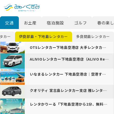
日本語
検索
交通
お土産
宿泊施設
ゴルフ
春の楽し
English
中文 (台灣)
タカー
伊良部島・下地島レンタカー
多良間島レンタカー
한국어
OTSレンタカー下地島空港店 大手レンタカー会社の下地島空港支店｜初…
ALIVIOレンタカー下地島空港店（ALIVO Rent-A-Car…
いなまるレンタカー 下地島空港店｜空港すぐ・便利な島ドライブの定番
クオリティ 宮古島レンタカー支店 雅レンタカー「LET’…
レンタかりーる「下地島空港から2分、無料送迎付きの便利なレンタカーサ…