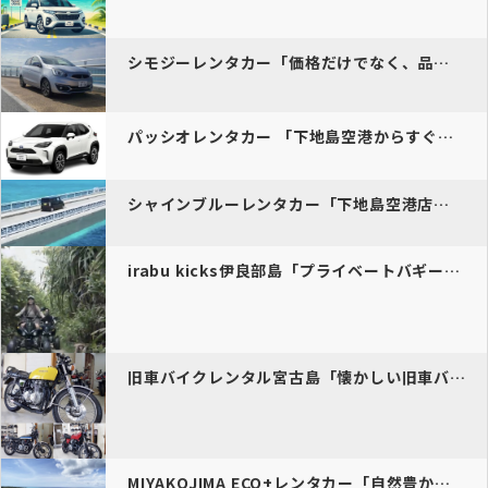
シモジーレンタカー「価格だけでなく、品質と清潔さにこだわるシモジーレ…
パッシオレンタカー 「下地島空港からすぐ！充電完備で安心のドライブを…
シャインブルーレンタカー「下地島空港店真心込めた対応と清潔な車両で、…
irabu kicks伊良部島「プライベートバギーツアーで、自分のペ…
旧車バイクレンタル宮古島「懐かしい旧車バイクで素敵なドライブを。」
MIYAKOJIMA ECO+レンタカー「自然豊かな宮古島を守り、E…