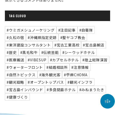
TAG CLOUD
#ウミガメシュノーケリング
#注目記事
#自衛隊
#久松の宿
#沖縄県指定史跡
#聖ヤコブ教会
#東洋建設コンサルタント
#宮古工業高校
#宮古島朝活
#歴史
#黒毛和牛
#伝統芸能
#シーウッドホテル
#医療搬送
#VIBESUP
#カプセルホテル
#陸上総隊演習
#ウォーターフロント
#結婚相談所
#注意情報
#自然トピックス
#海外観光客
#苧麻CHOMA
#観光戦略
#オープントップバス
#観光インフラ
#宮古島インバウンド
#多良間島ホテル
#みねまうたき
#健康づくり
TOP