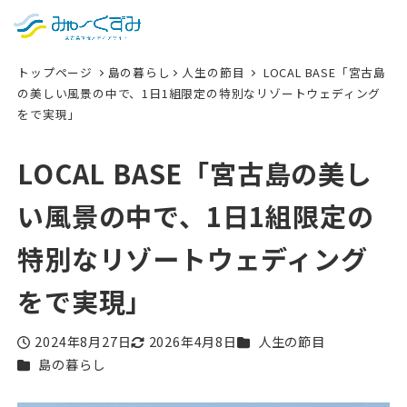
日本語
検索
トップページ
島の暮らし
人生の節目
LOCAL BASE「宮古島
English
の美しい風景の中で、1日1組限定の特別なリゾートウェディング
をで実現」
中文 (台灣)
한국어
LOCAL BASE「宮古島の美し
い風景の中で、1日1組限定の
特別なリゾートウェディング
をで実現」
カテゴリー
2024年8月27日
2026年4月8日
人生の節目
投稿日
更新日
カテゴリー
島の暮らし