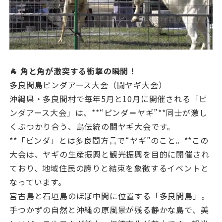
🐐 角と角が激突する衝撃の瞬間！
多良間島ピンダアース大会（闘ヤギ大会）
沖縄県・多良間村で毎年5月と10月に開催される「ピ
ンダアース大会」は、**“ピンダ＝ヤギ”**同士が激し
くぶつかり合う、島伝統の闘ヤギ大会です。
**「ピンダ」とは多良間方言で“ヤギ”のこと。**この
大会は、ヤギの生産振興と観光振興を目的に開催され
ており、地域住民の誇りと結束を象徴するイベントと
なっています。
宮古島と石垣島のほぼ中間に位置する「多良間島」。
手つかずの自然と沖縄の原風景が残る静かな島で、美