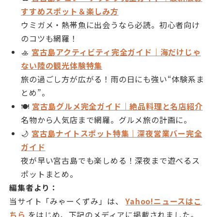
すすめスポット＆楽しみ方
ウミガメ・熱帯魚に出会うなら必読。初心者向け
のコツも網羅！
🚣
宮古島アクティビティ完全ガイド｜海だけじゃ
ない陸の観光体験特集
旅の過ごし方が広がる！雨の日にも強い“体験系ま
とめ”。
🍽
宮古島グルメ完全ガイド｜絶品料理と名店紹介
名物から人気店まで網羅。グルメ旅の計画に。
🌙
宮古島ナイトスポット特集｜深夜営業バー完全
ガイド
夜が早い宮古島でも楽しめる！深夜まで遊べるス
ポットまとめ。
編集者より：
当サイト「みゃーくずみ」は、
Yahoo!ニュースはこ
ちら
をはじめ、下記のメディアに掲載されました。