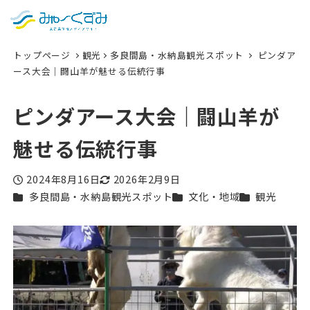
日本語
検索
トップページ
観光
多良間島・水納島観光スポット
ピンダア
English
ース大会｜闘山羊が魅せる伝統行事
中文 (台灣)
ピンダアース大会｜闘山羊が
한국어
魅せる伝統行事
2024年8月16日
2026年2月9日
投稿日
更新日
カテゴリー
カテゴリー
カテゴリー
多良間島・水納島観光スポット
文化・地域
観光