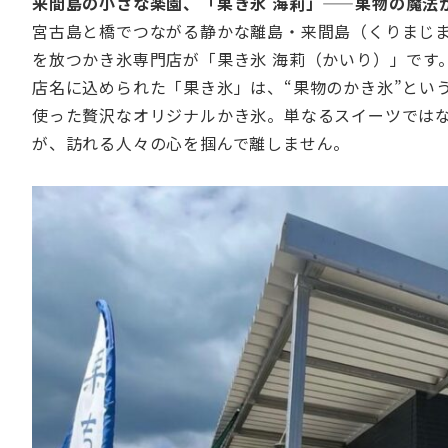
来間島の小さな楽園、「果き氷 海莉」——果物の魔法
宮古島と橋でつながる静かな離島・来間島（くりまじ
を放つかき氷専門店が「果き氷 海莉（かいり）」です
店名に込められた「果き氷」は、“果物のかき氷”とい
使った贅沢なオリジナルかき氷。単なるスイーツではな
が、訪れる人々の心を掴んで離しません。