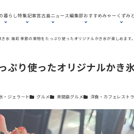
の暮らし
特集記事
宮古島ニュース
編集部おすすめ
みゃーくずみ
果き氷 海莉 季節の果物をたっぷり使ったオリジナルかき氷が楽しめます
たっぷり使ったオリジナルかき
カテゴリー
カテゴリー
カテゴリー
氷・ジェラート
グルメ
来間島グルメ
洋食・カフェレスト