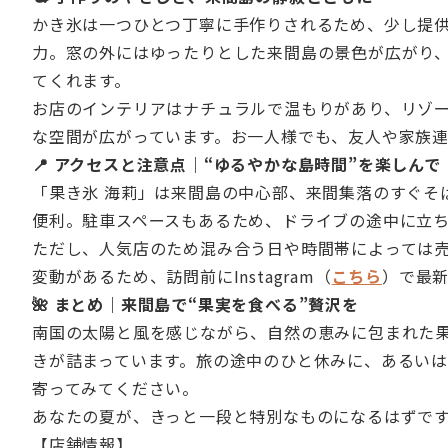
かき氷は一つひとつ丁寧に手作りされるため、少し提
力。窓の外にはゆったりとした来間島の景色が広がり
てくれます。
お店のインテリアはナチュラルで温もりがあり、リゾ
な空間が広がっています。お一人様でも、友人や家族
📍 アクセスと注意点｜“ゆるやかな島時間”を楽しんで
「果き氷 海莉」は来間島の中心部、来間集落のすぐそ
便利。駐車スペースもあるため、ドライブの途中に立
ただし、人気店のため混み合う日や時間帯によっては
変動があるため、訪問前にInstagram（
こちら
）で最
🌺 まとめ｜来間島で“果実を食べる”贅沢を
南国の太陽と風を感じながら、自然の恵みに包まれた果
きが詰まっています。旅の途中のひと休みに、あるい
寄ってみてください。
あなたの夏が、きっと一段と特別なものになるはずで
【店舗情報】