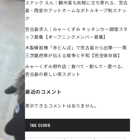
スナック えん｜観光客も気軽に立ち寄れる、宮古
島・西里のアットホームなボトルキープ制スナッ
ク
宮古島求人｜みゃーくずみ キッチンカー調理スタ
ッフ募集【オープニングメンバー募集】
木製練習機「赤とんぼ」で宮古島から出撃──第
三次龍虎隊が伝える戦争と平和【完全保存版】
みゃーくずみ野外店｜食べて・飲んで・遊べる、
宮古島の新しい夜スポット
最近のコメント
表示できるコメントはありません。
TAG CLOUD