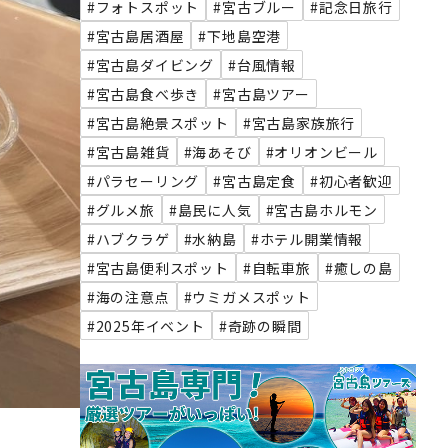
#フォトスポット
#宮古ブルー
#記念日旅行
#宮古島居酒屋
#下地島空港
#宮古島ダイビング
#台風情報
#宮古島食べ歩き
#宮古島ツアー
#宮古島絶景スポット
#宮古島家族旅行
#宮古島雑貨
#海あそび
#オリオンビール
#パラセーリング
#宮古島定食
#初心者歓迎
#グルメ旅
#島民に人気
#宮古島ホルモン
#ハブクラゲ
#水納島
#ホテル開業情報
#宮古島便利スポット
#自転車旅
#癒しの島
#海の注意点
#ウミガメスポット
#2025年イベント
#奇跡の瞬間