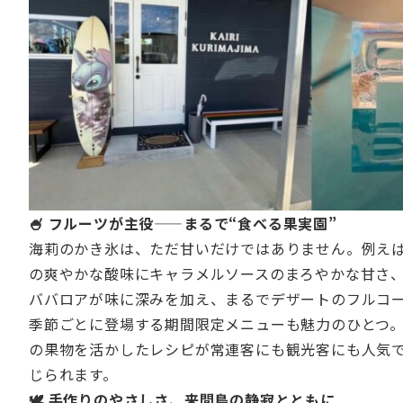
🍧 フルーツが主役——まるで“食べる果実園”
海莉のかき氷は、ただ甘いだけではありません。例え
の爽やかな酸味にキャラメルソースのまろやかな甘さ
ババロアが味に深みを加え、まるでデザートのフルコ
季節ごとに登場する期間限定メニューも魅力のひとつ
の果物を活かしたレシピが常連客にも観光客にも人気
じられます。
🕊 手作りのやさしさ、来間島の静寂とともに