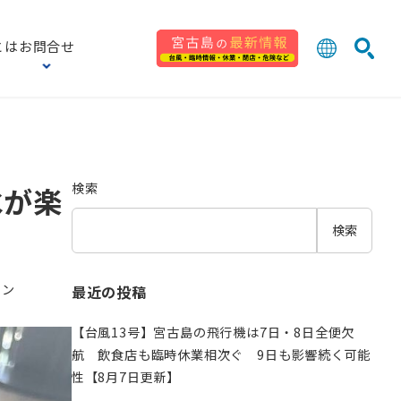
とは
お問合せ
日本語
English
。
検索
中文 (台灣
한국어
検索
氷が楽
検索
ラン
最近の投稿
【台風13号】宮古島の飛行機は7日・8日全便欠
航 飲食店も臨時休業相次ぐ 9日も影響続く可能
性【8月7日更新】