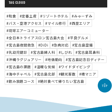
TAG CLOUD
#和食
#定番土産
#リゾートホテル
#みゃーずみ
#バス・空港アクセス
#マイル修行
#西里エリア
#琉球エアーコミューター
#全日本トライアスロン宮古島大会
#平良グルメ
#宮古島夜間救急
#DiDi
#急病対応
#宮古島空撮
#乳幼児健診
#宮古島婦人科
#しびれ
#宮古島耳鼻科
#沖縄ラグジュアリー
#地価動向
#宮古島記念日ディナー
#宮古島の課題
#温暖な気候
#ワイドダイビング
#海中チャペル
#宮古島北部
#観光客数
#橋マニア
#飲み放題コース
#絶対食べて帰りたい宮古島
TOP