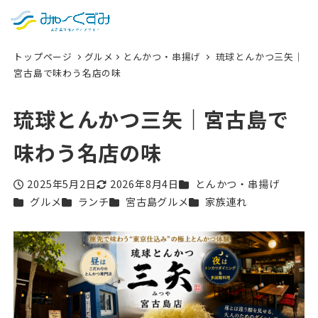
日本語
検索
トップページ
グルメ
とんかつ・串揚げ
琉球とんかつ三矢｜
English
宮古島で味わう名店の味
中文 (台灣)
琉球とんかつ三矢｜宮古島で
한국어
味わう名店の味
カテゴリー
2025年5月2日
2026年8月4日
とんかつ・串揚げ
投稿日
更新日
カテゴリー
カテゴリー
カテゴリー
カテゴリー
グルメ
ランチ
宮古島グルメ
家族連れ