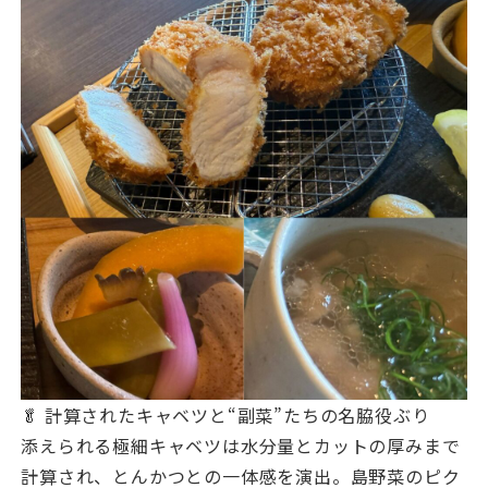
🥬 計算されたキャベツと“副菜”たちの名脇役ぶり
添えられる極細キャベツは水分量とカットの厚みまで
計算され、とんかつとの一体感を演出。島野菜のピク