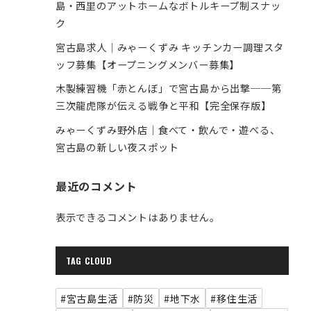
島・西里のアットホームなボトルキープ制スナッ
ク
宮古島求人｜みゃーくずみ キッチンカー調理スタ
ッフ募集【オープニングメンバー募集】
木製練習機「赤とんぼ」で宮古島から出撃──第
三次龍虎隊が伝える戦争と平和【完全保存版】
みゃーくずみ野外店｜食べて・飲んで・遊べる、
宮古島の新しい夜スポット
最近のコメント
表示できるコメントはありません。
TAG CLOUD
#宮古島生活
#防災
#地下水
#移住生活