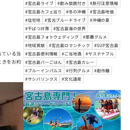
#宮古島ライブ
#飲み放題付き
#旅行注意情報
#宮古島カフェ巡り
#冬の沖縄
#宮古島地価
#住宅地
#宮古ブルードライブ
#沖縄の夏
#干ばつ対策
#宮古島海の世界
#宮古島フォトウェディング
#那覇グルメ
#地域貢献
#宮古島ロマンチック
#SUP宮古島
れている当
#宮古島便利情報
#ご当地酒
#サステナブル
ときをお約
#宮古島バーごはん
#宮古島カレー
#ブルーインパルス
#行列グルメ
#創作麺
#サシバリンクス
#文化遺産