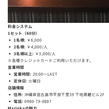
料金システム
1セット（60分）
1名様:
￥6,000
2名様:
￥4,000/人
3名様以上:
￥3,000/人
※各種クレジットカードご利用いただけます。
営業時間
営業時間:
20:00～LAST
定休日:
火曜日
店舗情報
住所:
沖縄県宮古島市平良下里59 下地黒糖ビル2F
電話:
0980-79-0887
Marinkaの魅力