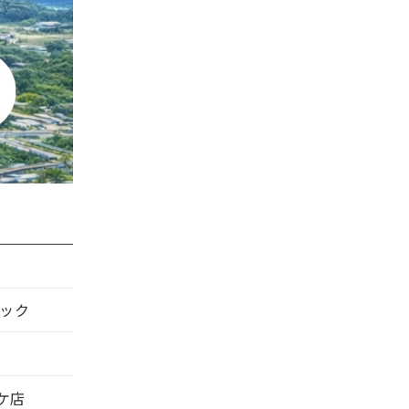
ック
ケ店