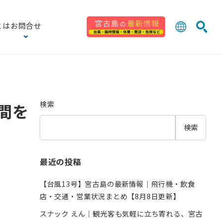
とは
お問合せ
日本語
English
」
検索
中文 (台灣
한국어
検索
間を
検索
最近の投稿
【台風13号】宮古島の最新情報｜飛行機・飲食
店・交通・営業状況まとめ【8月8日更新】
スナック えん｜観光客も気軽に立ち寄れる、宮古