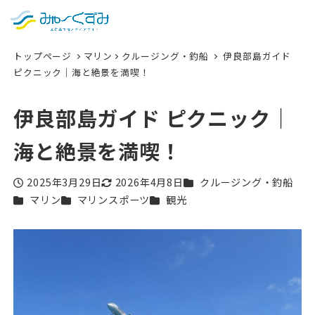
日本語
検索
トップページ
マリン
クルージング・釣船
伊良部島ガイド
English
ピクニック｜海と絶景を満喫！
中文 (台灣)
伊良部島ガイド ピクニック｜
한국어
海と絶景を満喫！
カテゴリー
2025年3月29日
2026年4月8日
クルージング・釣船
投稿日
更新日
カテゴリー
カテゴリー
カテゴリー
マリン
マリンスポーツ
観光