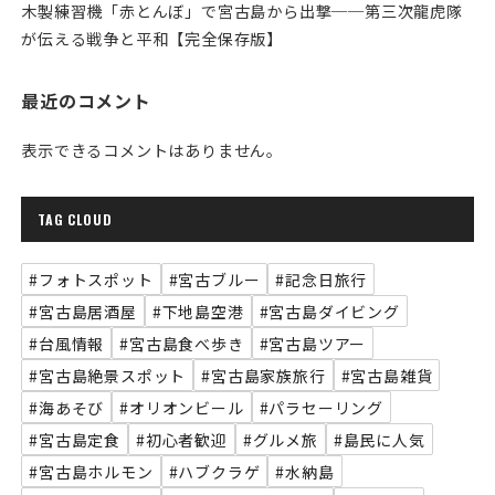
木製練習機「赤とんぼ」で宮古島から出撃──第三次龍虎隊
が伝える戦争と平和【完全保存版】
最近のコメント
表示できるコメントはありません。
TAG CLOUD
#フォトスポット
#宮古ブルー
#記念日旅行
#宮古島居酒屋
#下地島空港
#宮古島ダイビング
#台風情報
#宮古島食べ歩き
#宮古島ツアー
#宮古島絶景スポット
#宮古島家族旅行
#宮古島雑貨
#海あそび
#オリオンビール
#パラセーリング
#宮古島定食
#初心者歓迎
#グルメ旅
#島民に人気
#宮古島ホルモン
#ハブクラゲ
#水納島