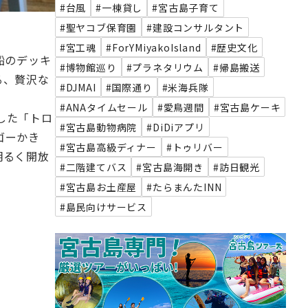
#台風
#一棟貸し
#宮古島子育て
#聖ヤコブ保育園
#建設コンサルタント
#宮工魂
#ForYMiyakoIsland
#歴史文化
船のデッキ
#博物館巡り
#プラネタリウム
#帰島搬送
る、贅沢な
#DJMAI
#国際通り
#米海兵隊
#ANAタイムセール
#愛鳥週間
#宮古島ケーキ
した「トロ
#宮古島動物病院
#DiDiアプリ
ゴーかき
#宮古島高級ディナー
#トゥリバー
明るく開放
#二階建てバス
#宮古島海開き
#訪日観光
#宮古島お土産屋
#たらまんたINN
#島民向けサービス