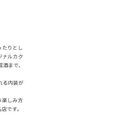
ったりとし
ジナルカク
成酒まで、
れる内装が
。
う楽しみ方
名店です。