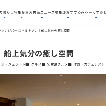
の暮らし
特集記事
宮古島ニュース
編集部おすすめ
みゃーくずみ
ラウンジバー ロベルトソン｜船上気分の癒し空間
｜船上気分の癒し空間
カテゴリー
カテゴリー
カテゴリー
き氷・ジェラート
グルメ
宮古島グルメ
洋食・カフェレスト