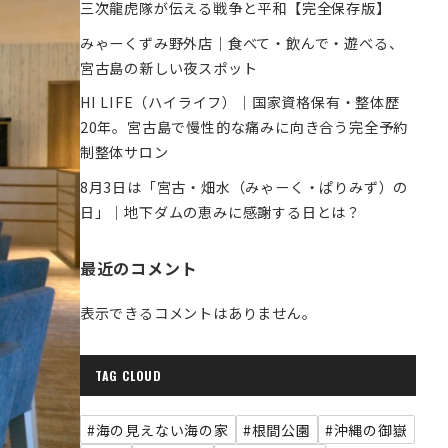
三次龍虎隊が伝える戦争と平和【完全保存版】
みゃーくずみ野外店｜食べて・飲んで・遊べる、
宮古島の新しい夜スポット
HI LIFE（ハイライフ）｜国家資格保有・整体歴
20年。宮古島で慢性的な痛みに向き合う完全予約
制整体サロン
8月3日は「宮古・畑水（みゃーく・ぱりみず）の
日」｜地下ダムの恵みに感謝する日とは？
最近のコメント
表示できるコメントはありません。
TAG CLOUD
#海の見えない海の家
#根間公園
#沖縄の御嶽