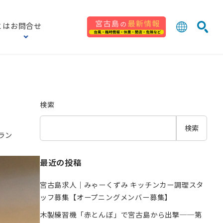
とは
お問合せ
日本語
English
検索
中文 (台灣
한국어
検索
検索
ラン
最近の投稿
宮古島求人｜みゃーくずみ キッチンカー調理スタ
ッフ募集【オープニングメンバー募集】
木製練習機「赤とんぼ」で宮古島から出撃──第