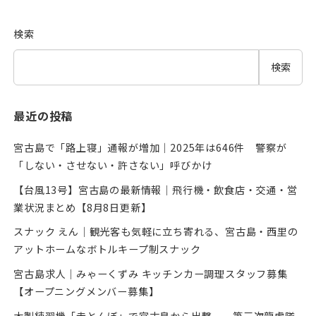
検索
検索
最近の投稿
宮古島で「路上寝」通報が増加｜2025年は646件 警察が
「しない・させない・許さない」呼びかけ
【台風13号】宮古島の最新情報｜飛行機・飲食店・交通・営
業状況まとめ【8月8日更新】
スナック えん｜観光客も気軽に立ち寄れる、宮古島・西里の
アットホームなボトルキープ制スナック
宮古島求人｜みゃーくずみ キッチンカー調理スタッフ募集
【オープニングメンバー募集】
木製練習機「赤とんぼ」で宮古島から出撃──第三次龍虎隊