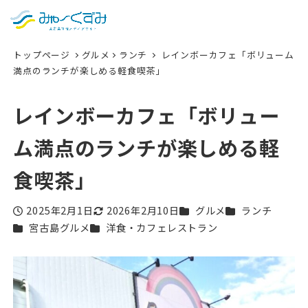
日本語
検索
トップページ
グルメ
ランチ
レインボーカフェ「ボリューム
English
満点のランチが楽しめる軽食喫茶」
中文 (台灣)
レインボーカフェ「ボリュー
한국어
ム満点のランチが楽しめる軽
食喫茶」
カテゴリー
カテゴリー
2025年2月1日
2026年2月10日
グルメ
ランチ
投稿日
更新日
カテゴリー
カテゴリー
宮古島グルメ
洋食・カフェレストラン