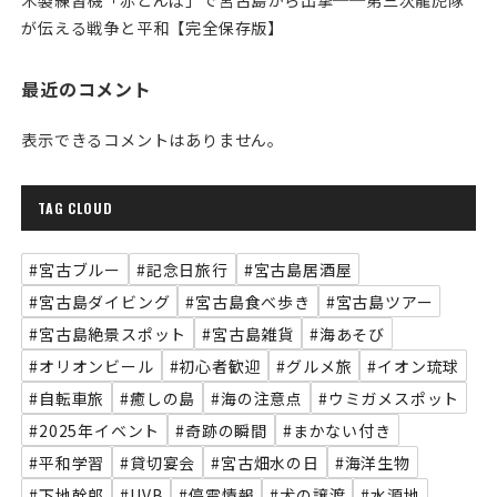
が伝える戦争と平和【完全保存版】
最近のコメント
表示できるコメントはありません。
TAG CLOUD
#宮古ブルー
#記念日旅行
#宮古島居酒屋
#宮古島ダイビング
#宮古島食べ歩き
#宮古島ツアー
#宮古島絶景スポット
#宮古島雑貨
#海あそび
#オリオンビール
#初心者歓迎
#グルメ旅
#イオン琉球
#自転車旅
#癒しの島
#海の注意点
#ウミガメスポット
#2025年イベント
#奇跡の瞬間
#まかない付き
#平和学習
#貸切宴会
#宮古畑水の日
#海洋生物
#下地幹郎
#UVB
#停電情報
#犬の譲渡
#水源地