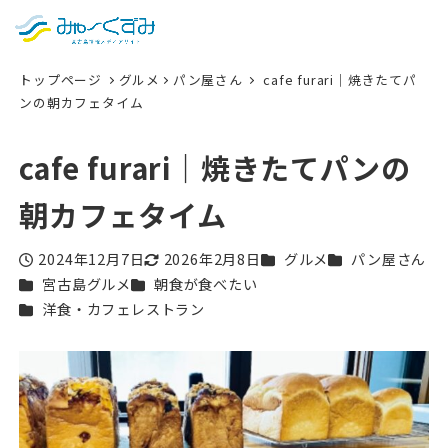
日本語
検索
トップページ
グルメ
パン屋さん
cafe furari｜焼きたてパ
English
ンの朝カフェタイム
中文 (台灣)
cafe furari｜焼きたてパンの
한국어
朝カフェタイム
カテゴリー
カテゴリー
2024年12月7日
2026年2月8日
グルメ
パン屋さん
投稿日
更新日
カテゴリー
カテゴリー
宮古島グルメ
朝食が食べたい
カテゴリー
洋食・カフェレストラン