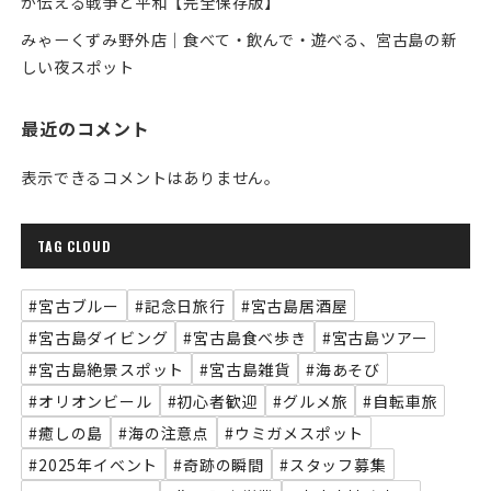
が伝える戦争と平和【完全保存版】
みゃーくずみ野外店｜食べて・飲んで・遊べる、宮古島の新
しい夜スポット
最近のコメント
表示できるコメントはありません。
TAG CLOUD
#宮古ブルー
#記念日旅行
#宮古島居酒屋
#宮古島ダイビング
#宮古島食べ歩き
#宮古島ツアー
#宮古島絶景スポット
#宮古島雑貨
#海あそび
#オリオンビール
#初心者歓迎
#グルメ旅
#自転車旅
#癒しの島
#海の注意点
#ウミガメスポット
#2025年イベント
#奇跡の瞬間
#スタッフ募集