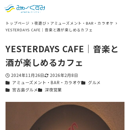
日本語
検索
トップページ
夜遊び
アミューズメント・BAR・カラオケ
English
YESTERDAYS CAFE｜音楽と酒が楽しめるカフェ
中文 (台灣)
YESTERDAYS CAFE｜音楽と
한국어
酒が楽しめるカフェ
2024年11月26日
2026年2月8日
投稿日
更新日
カテゴリー
カテゴリー
アミューズメント・BAR・カラオケ
グルメ
カテゴリー
カテゴリー
宮古島グルメ
深夜営業