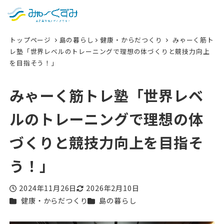
日本語
検索
トップページ
島の暮らし
健康・からだつくり
みゃーく筋ト
English
レ塾「世界レベルのトレーニングで理想の体づくりと競技力向上
を目指そう！」
中文 (台灣)
한국어
みゃーく筋トレ塾「世界レベ
ルのトレーニングで理想の体
づくりと競技力向上を目指そ
う！」
2024年11月26日
2026年2月10日
投稿日
更新日
カテゴリー
カテゴリー
健康・からだつくり
島の暮らし