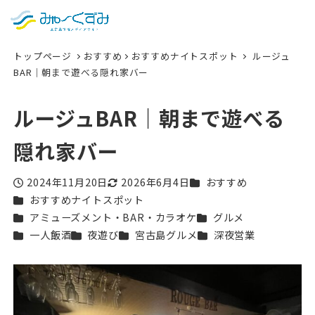
日本語
検索
トップページ
おすすめ
おすすめナイトスポット
ルージュ
English
BAR｜朝まで遊べる隠れ家バー
中文 (台灣)
ルージュBAR｜朝まで遊べる
한국어
隠れ家バー
カテゴリー
2024年11月20日
2026年6月4日
おすすめ
投稿日
更新日
カテゴリー
おすすめナイトスポット
カテゴリー
カテゴリー
アミューズメント・BAR・カラオケ
グルメ
カテゴリー
カテゴリー
カテゴリー
カテゴリー
一人飯酒
夜遊び
宮古島グルメ
深夜営業