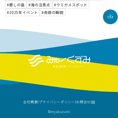
#癒しの島
#海の注意点
#ウミガメスポット
#2025年イベント
#奇跡の瞬間
TOP
会社概要
プライバシーポリシー
お問合せ
©︎myakuzumi