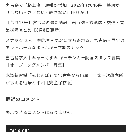
宮古島で「路上寝」通報が増加｜2025年は646件 警察が
「しない・させない・許さない」呼びかけ
【台風13号】宮古島の最新情報｜飛行機・飲食店・交通・営
業状況まとめ【8月8日更新】
スナック えん｜観光客も気軽に立ち寄れる、宮古島・西里の
アットホームなボトルキープ制スナック
宮古島求人｜みゃーくずみ キッチンカー調理スタッフ募集
【オープニングメンバー募集】
木製練習機「赤とんぼ」で宮古島から出撃──第三次龍虎隊
が伝える戦争と平和【完全保存版】
最近のコメント
表示できるコメントはありません。
TAG CLOUD