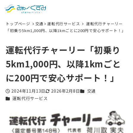
日本語
検索
トップページ
交通
運転代行サービス
運転代行チャーリー
English
「初乗り5km1,000円、以降1kmごとに200円で安心サポート！」
中文 (台灣)
運転代行チャーリー「初乗り
한국어
5km1,000円、以降1kmごと
に200円で安心サポート！」
カテゴリー
2024年11月13日
2026年2月8日
交通
投稿日
更新日
カテゴリー
運転代行サービス