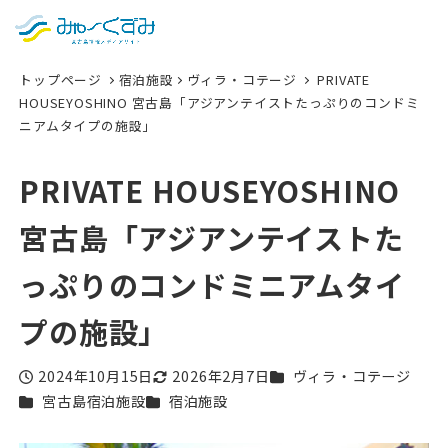
日本語
検索
トップページ
宿泊施設
ヴィラ・コテージ
PRIVATE
English
HOUSEYOSHINO 宮古島「アジアンテイストたっぷりのコンドミ
ニアムタイプの施設」
中文 (台灣)
한국어
PRIVATE HOUSEYOSHINO
宮古島「アジアンテイストた
っぷりのコンドミニアムタイ
プの施設」
カテゴリー
2024年10月15日
2026年2月7日
ヴィラ・コテージ
投稿日
更新日
カテゴリー
カテゴリー
宮古島宿泊施設
宿泊施設