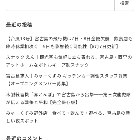
検索
最近の投稿
【台風13号】宮古島の飛行機は7日・8日全便欠航 飲食店も
臨時休業相次ぐ 9日も影響続く可能性【8月7日更新】
スナック えん｜観光客も気軽に立ち寄れる、宮古島・西里の
アットホームなボトルキープ制スナック
宮古島求人｜みゃーくずみ キッチンカー調理スタッフ募集
【オープニングメンバー募集】
木製練習機「赤とんぼ」で宮古島から出撃──第三次龍虎隊
が伝える戦争と平和【完全保存版】
みゃーくずみ野外店｜食べて・飲んで・遊べる、宮古島の新
しい夜スポット
最近のコメント