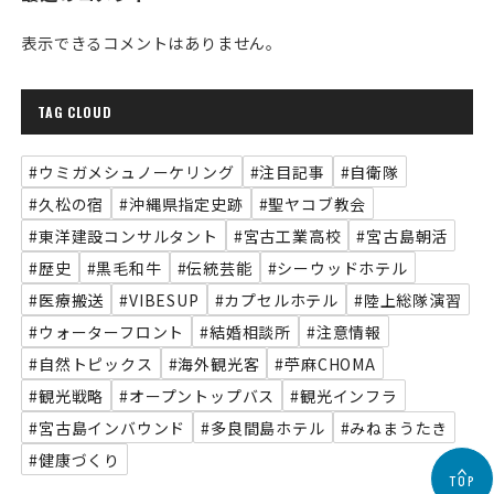
表示できるコメントはありません。
TAG CLOUD
#ウミガメシュノーケリング
#注目記事
#自衛隊
#久松の宿
#沖縄県指定史跡
#聖ヤコブ教会
#東洋建設コンサルタント
#宮古工業高校
#宮古島朝活
#歴史
#黒毛和牛
#伝統芸能
#シーウッドホテル
#医療搬送
#VIBESUP
#カプセルホテル
#陸上総隊演習
#ウォーターフロント
#結婚相談所
#注意情報
#自然トピックス
#海外観光客
#苧麻CHOMA
#観光戦略
#オープントップバス
#観光インフラ
#宮古島インバウンド
#多良間島ホテル
#みねまうたき
#健康づくり
TOP