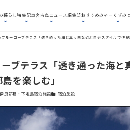
の暮らし
特集記事
宮古島ニュース
編集部おすすめ
みゃーくずみ
Terraceブルーコーブテラス「透き通った海と真っ白な砂浜自分スタイルで伊
eブルーコーブテラス「透き通った海
部島を楽しむ」
テゴリー
カテゴリー
伊良部島・下地島宿泊施設
宿泊施設