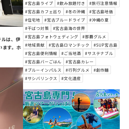
#宮古島ライブ
#飲み放題付き
#旅行注意情報
#宮古島カフェ巡り
#冬の沖縄
#宮古島地価
#住宅地
#宮古ブルードライブ
#沖縄の夏
#干ばつ対策
#宮古島海の世界
#宮古島フォトウェディング
#那覇グルメ
テルは、伊
#地域貢献
#宮古島ロマンチック
#SUP宮古島
います。ホ
#宮古島便利情報
#ご当地酒
#サステナブル
#宮古島バーごはん
#宮古島カレー
#ブルーインパルス
#行列グルメ
#創作麺
#サシバリンクス
#文化遺産