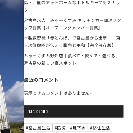
島・西里のアットホームなボトルキープ制スナッ
ク
宮古島求人｜みゃーくずみ キッチンカー調理スタ
ッフ募集【オープニングメンバー募集】
木製練習機「赤とんぼ」で宮古島から出撃──第
三次龍虎隊が伝える戦争と平和【完全保存版】
みゃーくずみ野外店｜食べて・飲んで・遊べる、
宮古島の新しい夜スポット
最近のコメント
表示できるコメントはありません。
TAG CLOUD
#宮古島生活
#防災
#地下水
#移住生活