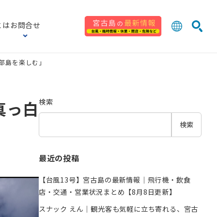
とは
お問合せ
日本語
English
良部島を楽しむ」
検索
中文 (台灣
한국어
検索
と真っ白
検索
最近の投稿
【台風13号】宮古島の最新情報｜飛行機・飲食
店・交通・営業状況まとめ【8月8日更新】
スナック えん｜観光客も気軽に立ち寄れる、宮古