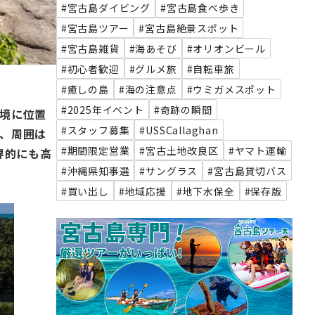
#宮古島ダイビング
#宮古島食べ歩き
#宮古島ツアー
#宮古島絶景スポット
#宮古島雑貨
#海あそび
#オリオンビール
#初心者歓迎
#グルメ旅
#自転車旅
#癒しの島
#海の注意点
#ウミガメスポット
#2025年イベント
#奇跡の瞬間
環境に位置
#スタッフ募集
#USSCallaghan
で、周囲は
#期間限定営業
#宮古土地改良区
#ヤマト運輸
界的にも高
#沖縄県知事選
#サングラス
#宮古島貸切バス
#買い出し
#地域応援
#地下水保全
#保存版