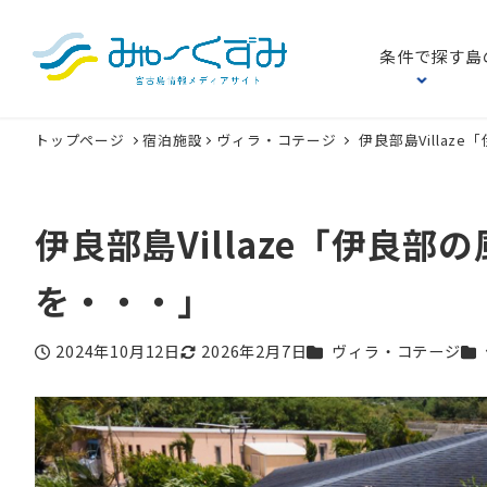
条件で探す
島
トップページ
宿泊施設
ヴィラ・コテージ
伊良部島Villa
伊良部島Villaze「伊良
を・・・」
カテゴリー
カ
2024年10月12日
2026年2月7日
ヴィラ・コテージ
投稿日
更新日