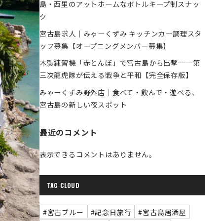
島・西里のアットホームなボトルキープ制スナッ
ク
宮古島求人｜みゃーくずみ キッチンカー調理スタ
ッフ募集【オープニングメンバー募集】
木製練習機「赤とんぼ」で宮古島から出撃──第
三次龍虎隊が伝える戦争と平和【完全保存版】
みゃーくずみ野外店｜食べて・飲んで・遊べる、
宮古島の新しい夜スポット
最近のコメント
表示できるコメントはありません。
TAG CLOUD
#宮古ブルー
#記念日旅行
#宮古島居酒屋