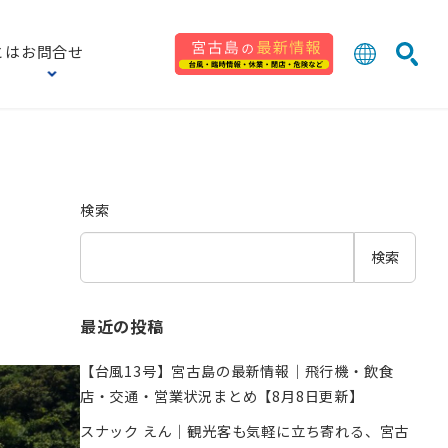
とは
お問合せ
日本語
English
検索
中文 (台灣
한국어
検索
検索
最近の投稿
【台風13号】宮古島の最新情報｜飛行機・飲食
店・交通・営業状況まとめ【8月8日更新】
スナック えん｜観光客も気軽に立ち寄れる、宮古