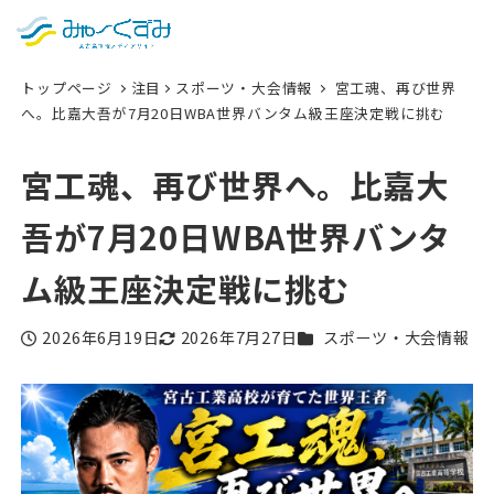
日本語
検索
トップページ
注目
スポーツ・大会情報
宮工魂、再び世界
English
へ。比嘉大吾が7月20日WBA世界バンタム級王座決定戦に挑む
中文 (台灣)
宮工魂、再び世界へ。比嘉大
한국어
吾が7月20日WBA世界バンタ
ム級王座決定戦に挑む
カテゴリー
2026年6月19日
2026年7月27日
スポーツ・大会情報
投稿日
更新日