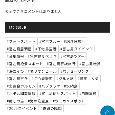
表示できるコメントはありません。
TAG CLOUD
#フォトスポット
#宮古ブルー
#記念日旅行
#宮古島居酒屋
#下地島空港
#宮古島ダイビング
#台風情報
#宮古島食べ歩き
#宮古島ツアー
#宮古島絶景スポット
#宮古島家族旅行
#宮古島雑貨
#海あそび
#オリオンビール
#パラセーリング
#宮古島定食
#初心者歓迎
#グルメ旅
#島民に人気
#宮古島ホルモン
#ハブクラゲ
#水納島
#ホテル開業情報
#宮古島便利スポット
#自転車旅
#癒しの島
#海の注意点
#ウミガメスポット
#2025年イベント
#奇跡の瞬間
TOP