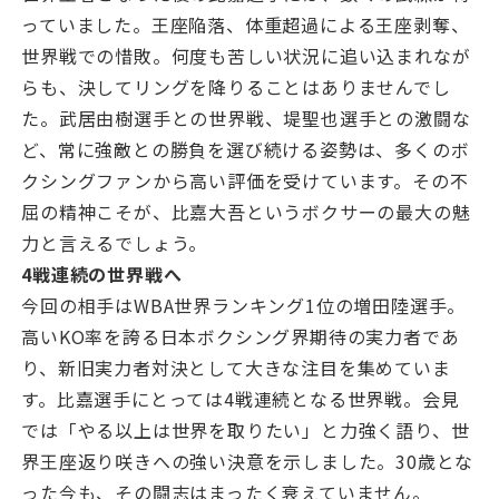
っていました。王座陥落、体重超過による王座剥奪、
世界戦での惜敗。何度も苦しい状況に追い込まれなが
らも、決してリングを降りることはありませんでし
た。武居由樹選手との世界戦、堤聖也選手との激闘な
ど、常に強敵との勝負を選び続ける姿勢は、多くのボ
クシングファンから高い評価を受けています。その不
屈の精神こそが、比嘉大吾というボクサーの最大の魅
力と言えるでしょう。
4戦連続の世界戦へ
今回の相手はWBA世界ランキング1位の増田陸選手。
高いKO率を誇る日本ボクシング界期待の実力者であ
り、新旧実力者対決として大きな注目を集めていま
す。比嘉選手にとっては4戦連続となる世界戦。会見
では「やる以上は世界を取りたい」と力強く語り、世
界王座返り咲きへの強い決意を示しました。30歳とな
った今も、その闘志はまったく衰えていません。