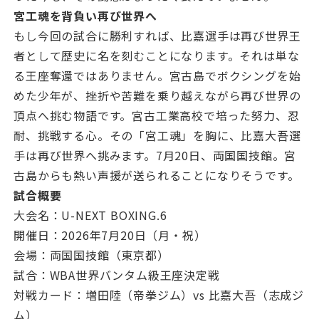
宮工魂を背負い再び世界へ
もし今回の試合に勝利すれば、比嘉選手は再び世界王
者として歴史に名を刻むことになります。それは単な
る王座奪還ではありません。宮古島でボクシングを始
めた少年が、挫折や苦難を乗り越えながら再び世界の
頂点へ挑む物語です。宮古工業高校で培った努力、忍
耐、挑戦する心。その「宮工魂」を胸に、比嘉大吾選
手は再び世界へ挑みます。7月20日、両国国技館。宮
古島からも熱い声援が送られることになりそうです。
試合概要
大会名：U-NEXT BOXING.6
開催日：2026年7月20日（月・祝）
会場：両国国技館（東京都）
試合：WBA世界バンタム級王座決定戦
対戦カード：増田陸（帝拳ジム）vs 比嘉大吾（志成ジ
ム）