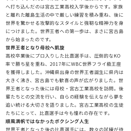
へ打ち込んだのは宮古工業高校入学後からです。家族
と離れた離島生活の中で厳しい練習を積み重ね、後に
世界を驚かせる攻撃的なスタイルと強靭な精神力を身
につけました。世界王者への第一歩は、まさに宮古島
から始まったのです。
世界王者となり母校へ凱旋
高校卒業後にプロ入りした比嘉選手は、圧倒的なKO
率で勝ち星を重ね、2017年にWBC世界フライ級王座
を獲得しました。沖縄県出身の世界王者誕生に県内は
大きく沸き、宮古島でも歓喜の声が広がりました。世
界王者となった後には母校・宮古工業高校を訪問。後
輩たちとの交流を行い、自らの経験を伝えながら夢を
追い続ける大切さを語りました。宮古工業高校の生徒
たちにとって、比嘉選手は今も憧れの存在です。
順風満帆ではなかったボクシング人生
世界王者となった後の比嘉選手には、数々の試練が待