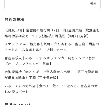
検索
最近の投稿
【台風13号】宮古島の飛行機は7日・8日全便欠航 飲食店も
臨時休業相次ぐ 9日も影響続く可能性【8月7日更新】
スナック えん｜観光客も気軽に立ち寄れる、宮古島・西里の
アットホームなボトルキープ制スナック
宮古島求人｜みゃーくずみ キッチンカー調理スタッフ募集
【オープニングメンバー募集】
木製練習機「赤とんぼ」で宮古島から出撃──第三次龍虎隊
が伝える戦争と平和【完全保存版】
みゃーくずみ野外店｜食べて・飲んで・遊べる、宮古島の新
しい夜スポット
最近のコメント