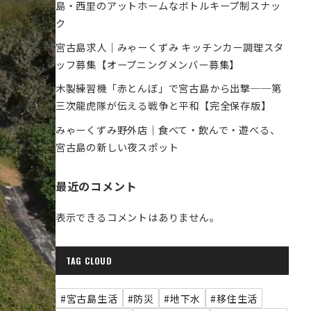
島・西里のアットホームなボトルキープ制スナッ
ク
宮古島求人｜みゃーくずみ キッチンカー調理スタ
ッフ募集【オープニングメンバー募集】
木製練習機「赤とんぼ」で宮古島から出撃──第
三次龍虎隊が伝える戦争と平和【完全保存版】
みゃーくずみ野外店｜食べて・飲んで・遊べる、
宮古島の新しい夜スポット
最近のコメント
表示できるコメントはありません。
TAG CLOUD
#宮古島生活
#防災
#地下水
#移住生活