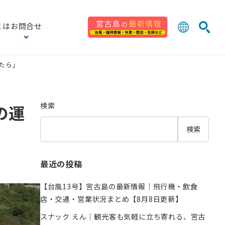
とは
お問合せ
日本語
English
したら」
検索
中文 (台灣
한국어
検索
の運
検索
最近の投稿
【台風13号】宮古島の最新情報｜飛行機・飲食
店・交通・営業状況まとめ【8月8日更新】
スナック えん｜観光客も気軽に立ち寄れる、宮古