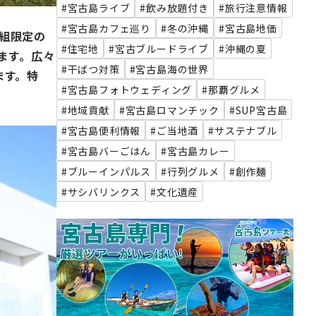
#宮古島ライブ
#飲み放題付き
#旅行注意情報
#宮古島カフェ巡り
#冬の沖縄
#宮古島地価
組限定の
#住宅地
#宮古ブルードライブ
#沖縄の夏
ます。広々
#干ばつ対策
#宮古島海の世界
ます。特
#宮古島フォトウェディング
#那覇グルメ
#地域貢献
#宮古島ロマンチック
#SUP宮古島
#宮古島便利情報
#ご当地酒
#サステナブル
#宮古島バーごはん
#宮古島カレー
#ブルーインパルス
#行列グルメ
#創作麺
#サシバリンクス
#文化遺産