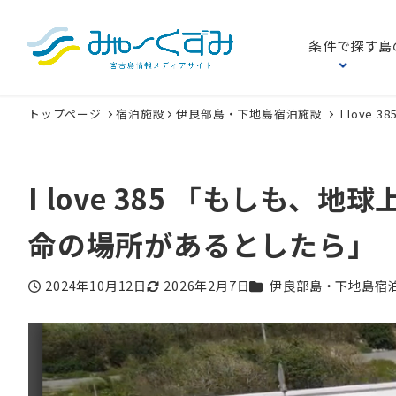
条件で探す
島
トップページ
宿泊施設
伊良部島・下地島宿泊施設
I lov
I love 385 「もしも
命の場所があるとしたら」
カテゴリー
2024年10月12日
2026年2月7日
伊良部島・下地島宿
投稿日
更新日