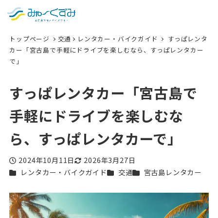
日本語
検索
トップページ
交通
レンタカー・バイクガイド
すっぱレンタ
English
カー「宮古島で手軽にドライブを楽しむなら、すっぱレンタカー
で」
中文 (台灣)
한국어
すっぱレンタカー「宮古島で
手軽にドライブを楽しむな
ら、すっぱレンタカーで」
2024年10月11日
2026年3月27日
投稿日
更新日
カテゴリー
カテゴリー
カテゴリー
レンタカー・バイクガイド
交通
宮古島レンタカー