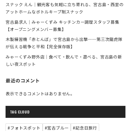
スナック えん｜観光客も気軽に立ち寄れる、宮古島・西里の
アットホームなボトルキープ制スナック
宮古島求人｜みゃーくずみ キッチンカー調理スタッフ募集
【オープニングメンバー募集】
木製練習機「赤とんぼ」で宮古島から出撃──第三次龍虎隊
が伝える戦争と平和【完全保存版】
みゃーくずみ野外店｜食べて・飲んで・遊べる、宮古島の新
しい夜スポット
最近のコメント
表示できるコメントはありません。
TAG CLOUD
#フォトスポット
#宮古ブルー
#記念日旅行