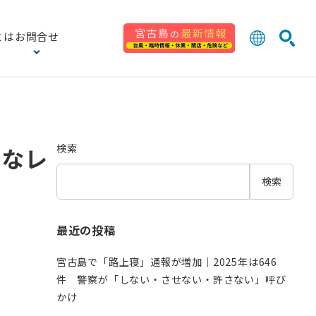
とは
お問合せ
日本語
English
検索
中文 (台灣
한국어
検索
由なレ
検索
最近の投稿
宮古島で「路上寝」通報が増加｜2025年は646
件 警察が「しない・させない・許さない」呼び
かけ