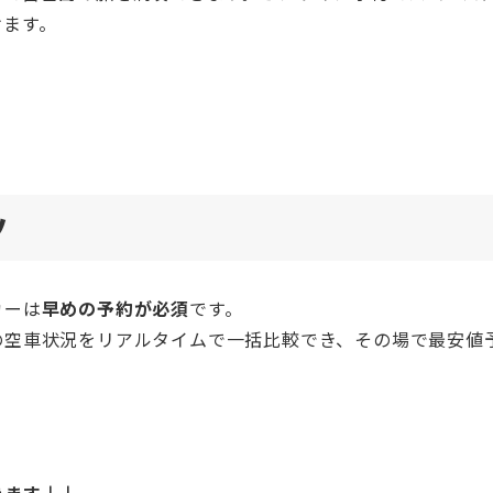
けます。
ツ
カーは
早めの予約が必須
です。
の空車状況をリアルタイムで一括比較でき、その場で最安値
きます↓↓