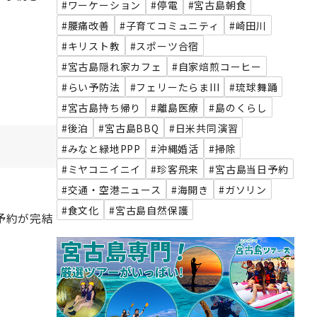
#ワーケーション
#停電
#宮古島朝食
#腰痛改善
#子育てコミュニティ
#崎田川
#キリスト教
#スポーツ合宿
#宮古島隠れ家カフェ
#自家焙煎コーヒー
#らい予防法
#フェリーたらまIII
#琉球舞踊
#宮古島持ち帰り
#離島医療
#島のくらし
#後泊
#宮古島BBQ
#日米共同演習
#みなと緑地PPP
#沖縄婚活
#掃除
#ミヤコニイニイ
#珍客飛来
#宮古島当日予約
#交通・空港ニュース
#海開き
#ガソリン
#食文化
#宮古島自然保護
予約が完結