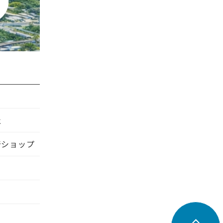
社
着ショップ