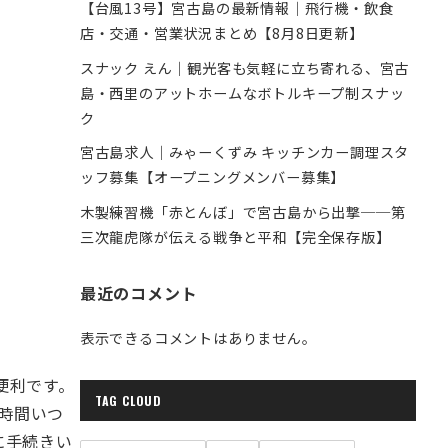
【台風13号】宮古島の最新情報｜飛行機・飲食
店・交通・営業状況まとめ【8月8日更新】
スナック えん｜観光客も気軽に立ち寄れる、宮古
島・西里のアットホームなボトルキープ制スナッ
ク
宮古島求人｜みゃーくずみ キッチンカー調理スタ
ッフ募集【オープニングメンバー募集】
木製練習機「赤とんぼ」で宮古島から出撃──第
三次龍虎隊が伝える戦争と平和【完全保存版】
最近のコメント
表示できるコメントはありません。
便利です。
TAG CLOUD
4時間いつ
に手続きい