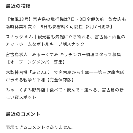
最近の投稿
【台風13号】宮古島の飛行機は7日・8日全便欠航 飲食店も
臨時休業相次ぐ 9日も影響続く可能性【8月7日更新】
スナック えん｜観光客も気軽に立ち寄れる、宮古島・西里の
アットホームなボトルキープ制スナック
宮古島求人｜みゃーくずみ キッチンカー調理スタッフ募集
【オープニングメンバー募集】
木製練習機「赤とんぼ」で宮古島から出撃──第三次龍虎隊
が伝える戦争と平和【完全保存版】
みゃーくずみ野外店｜食べて・飲んで・遊べる、宮古島の新
しい夜スポット
最近のコメント
表示できるコメントはありません。