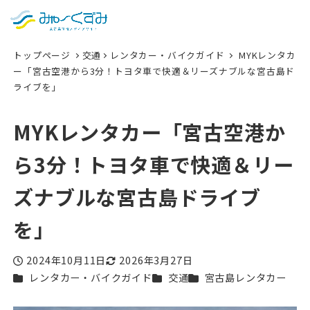
日本語
検索
トップページ
交通
レンタカー・バイクガイド
MYKレンタカ
English
ー「宮古空港から3分！トヨタ車で快適＆リーズナブルな宮古島ド
ライブを」
中文 (台灣)
한국어
MYKレンタカー「宮古空港か
ら3分！トヨタ車で快適＆リー
ズナブルな宮古島ドライブ
を」
2024年10月11日
2026年3月27日
投稿日
更新日
カテゴリー
カテゴリー
カテゴリー
レンタカー・バイクガイド
交通
宮古島レンタカー