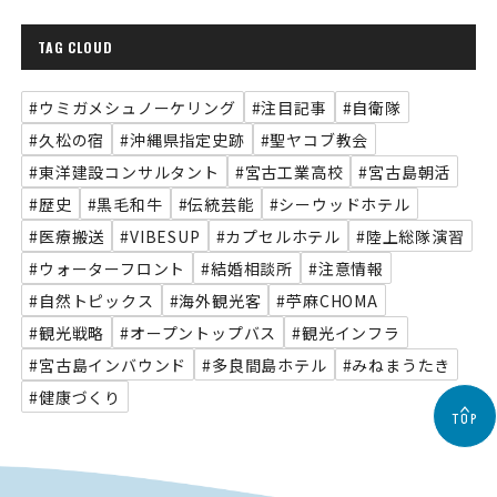
TAG CLOUD
#ウミガメシュノーケリング
#注目記事
#自衛隊
#久松の宿
#沖縄県指定史跡
#聖ヤコブ教会
#東洋建設コンサルタント
#宮古工業高校
#宮古島朝活
#歴史
#黒毛和牛
#伝統芸能
#シーウッドホテル
#医療搬送
#VIBESUP
#カプセルホテル
#陸上総隊演習
#ウォーターフロント
#結婚相談所
#注意情報
#自然トピックス
#海外観光客
#苧麻CHOMA
#観光戦略
#オープントップバス
#観光インフラ
#宮古島インバウンド
#多良間島ホテル
#みねまうたき
#健康づくり
TOP