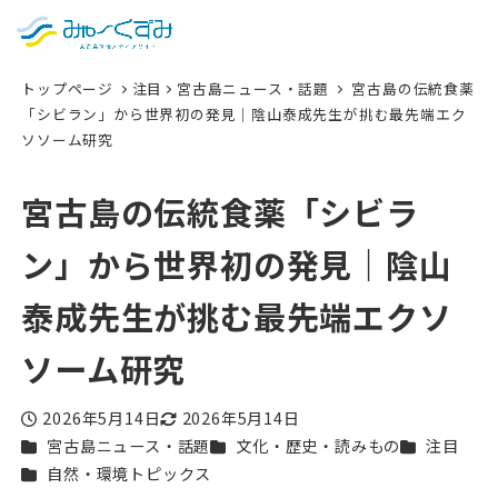
日本語
検索
トップページ
注目
宮古島ニュース・話題
宮古島の伝統食薬
English
「シビラン」から世界初の発見｜陰山泰成先生が挑む最先端エク
ソソーム研究
中文 (台灣)
한국어
宮古島の伝統食薬「シビラ
ン」から世界初の発見｜陰山
泰成先生が挑む最先端エクソ
ソーム研究
2026年5月14日
2026年5月14日
投稿日
更新日
カテゴリー
カテゴリー
カテゴリー
宮古島ニュース・話題
文化・歴史・読みもの
注目
カテゴリー
自然・環境トピックス