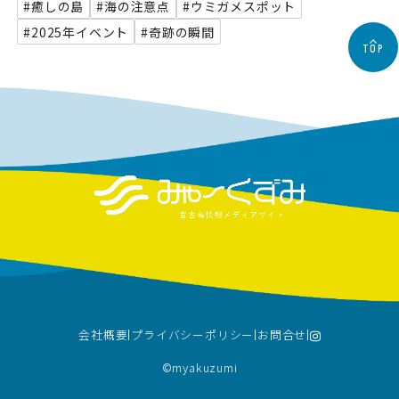
#癒しの島
#海の注意点
#ウミガメスポット
#2025年イベント
#奇跡の瞬間
TOP
会社概要
プライバシーポリシー
お問合せ
©︎myakuzumi