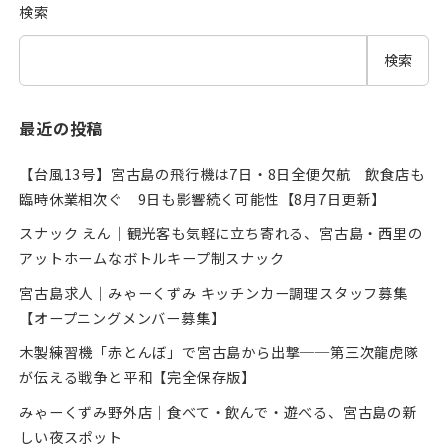
検索
検索
最近の投稿
【台風13号】宮古島の飛行機は7日・8日全便欠航 飲食店も
臨時休業相次ぐ 9日も影響続く可能性【8月7日更新】
スナック えん｜観光客も気軽に立ち寄れる、宮古島・西里の
アットホームなボトルキープ制スナック
宮古島求人｜みゃーくずみ キッチンカー調理スタッフ募集
【オープニングメンバー募集】
木製練習機「赤とんぼ」で宮古島から出撃──第三次龍虎隊
が伝える戦争と平和【完全保存版】
みゃーくずみ野外店｜食べて・飲んで・遊べる、宮古島の新
しい夜スポット