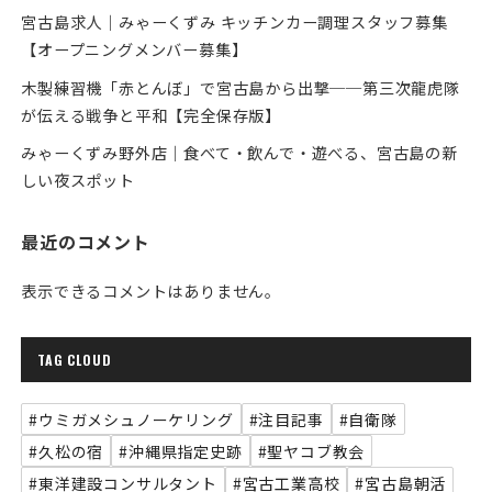
宮古島求人｜みゃーくずみ キッチンカー調理スタッフ募集
【オープニングメンバー募集】
木製練習機「赤とんぼ」で宮古島から出撃──第三次龍虎隊
が伝える戦争と平和【完全保存版】
みゃーくずみ野外店｜食べて・飲んで・遊べる、宮古島の新
しい夜スポット
最近のコメント
表示できるコメントはありません。
TAG CLOUD
#ウミガメシュノーケリング
#注目記事
#自衛隊
#久松の宿
#沖縄県指定史跡
#聖ヤコブ教会
#東洋建設コンサルタント
#宮古工業高校
#宮古島朝活