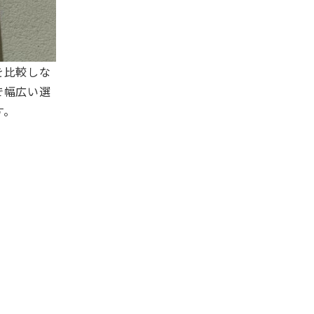
を比較しな
で幅広い選
す。