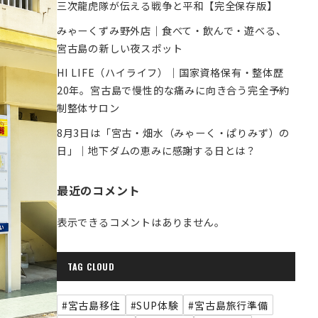
三次龍虎隊が伝える戦争と平和【完全保存版】
みゃーくずみ野外店｜食べて・飲んで・遊べる、
宮古島の新しい夜スポット
HI LIFE（ハイライフ）｜国家資格保有・整体歴
20年。宮古島で慢性的な痛みに向き合う完全予約
制整体サロン
8月3日は「宮古・畑水（みゃーく・ぱりみず）の
日」｜地下ダムの恵みに感謝する日とは？
最近のコメント
表示できるコメントはありません。
TAG CLOUD
#宮古島移住
#SUP体験
#宮古島旅行準備