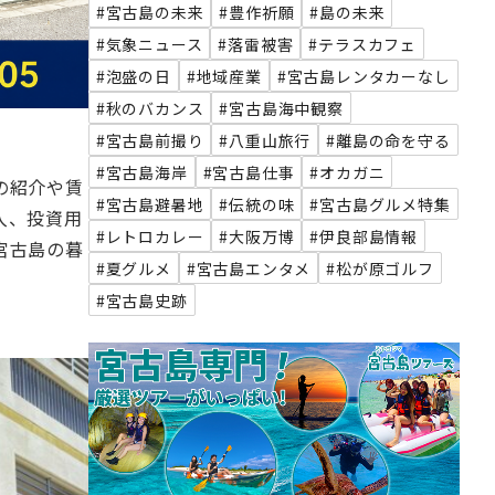
#宮古島の未来
#豊作祈願
#島の未来
#気象ニュース
#落雷被害
#テラスカフェ
#泡盛の日
#地域産業
#宮古島レンタカーなし
#秋のバカンス
#宮古島海中観察
#宮古島前撮り
#八重山旅行
#離島の命を守る
#宮古島海岸
#宮古島仕事
#オカガニ
の紹介や賃
#宮古島避暑地
#伝統の味
#宮古島グルメ特集
入、投資用
#レトロカレー
#大阪万博
#伊良部島情報
宮古島の暮
#夏グルメ
#宮古島エンタメ
#松が原ゴルフ
#宮古島史跡