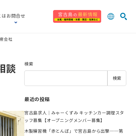
とは
お問合せ
日本語
English
産会社
検索
中文 (台灣
한국어
検索
相談
検索
最近の投稿
宮古島求人｜みゃーくずみ キッチンカー調理スタ
ッフ募集【オープニングメンバー募集】
木製練習機「赤とんぼ」で宮古島から出撃──第