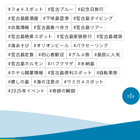
#フォトスポット
#宮古ブルー
#記念日旅行
#宮古島居酒屋
#下地島空港
#宮古島ダイビング
#台風情報
#宮古島食べ歩き
#宮古島ツアー
#宮古島絶景スポット
#宮古島家族旅行
#宮古島雑貨
#海あそび
#オリオンビール
#パラセーリング
#宮古島定食
#初心者歓迎
#グルメ旅
#島民に人気
#宮古島ホルモン
#ハブクラゲ
#水納島
#ホテル開業情報
#宮古島便利スポット
#自転車旅
#癒しの島
#海の注意点
#ウミガメスポット
#2025年イベント
#奇跡の瞬間
TOP