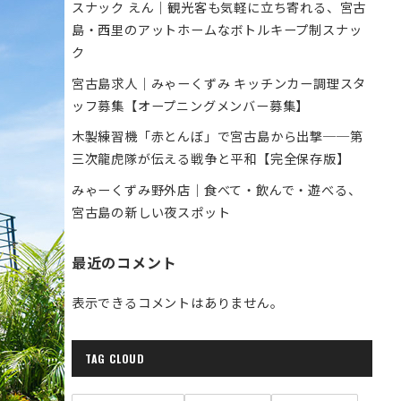
スナック えん｜観光客も気軽に立ち寄れる、宮古
島・西里のアットホームなボトルキープ制スナッ
ク
宮古島求人｜みゃーくずみ キッチンカー調理スタ
ッフ募集【オープニングメンバー募集】
木製練習機「赤とんぼ」で宮古島から出撃──第
三次龍虎隊が伝える戦争と平和【完全保存版】
みゃーくずみ野外店｜食べて・飲んで・遊べる、
宮古島の新しい夜スポット
最近のコメント
表示できるコメントはありません。
TAG CLOUD