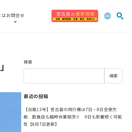
とは
お問合せ
日本語
English
検索
中文 (台灣
한국어
検索
る」
検索
最近の投稿
【台風13号】宮古島の飛行機は7日・8日全便欠
航 飲食店も臨時休業相次ぐ 9日も影響続く可能
性【8月7日更新】