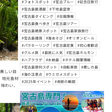
#フォトスポット
#宮古ブルー
#記念日旅行
#宮古島居酒屋
#下地島空港
#宮古島ダイビング
#台風情報
#宮古島食べ歩き
#宮古島ツアー
#宮古島絶景スポット
#宮古島家族旅行
#宮古島雑貨
#海あそび
#オリオンビール
#パラセーリング
#宮古島定食
#初心者歓迎
#グルメ旅
#島民に人気
#宮古島ホルモン
#ハブクラゲ
#水納島
#ホテル開業情報
#宮古島便利スポット
#自転車旅
#癒しの島
。美しい自
#海の注意点
#ウミガメスポット
、地元食材
#2025年イベント
#奇跡の瞬間
を味わい、