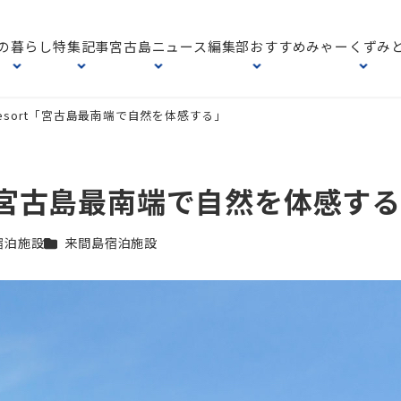
の暮らし
特集記事
宮古島ニュース
編集部おすすめ
みゃーくずみ
ng Resort「宮古島最南端で自然を体感する」
sort「宮古島最南端で自然を体感す
ゴリー
カテゴリー
宿泊施設
来間島宿泊施設